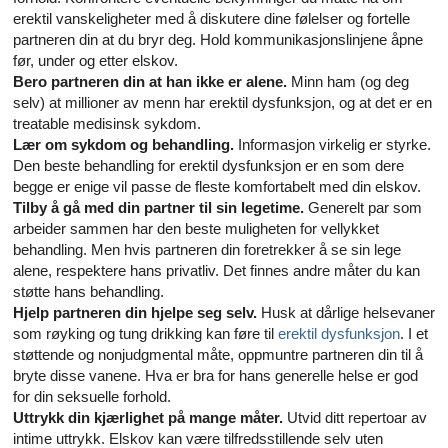
Alle artikler om diabetes og erektil dysfunksjon
erektil vanskeligheter med å diskutere dine følelser og fortelle
partneren din at du bryr deg. Hold kommunikasjonslinjene åpne
Alle artikler om seksuelt overførbare sykdommer (SOS)
før, under og etter elskov.
Bero partneren din at han ikke er alene.
Minn ham (og deg
Alle artikler om seksuell helse
selv) at millioner av menn har erektil dysfunksjon, og at det er en
treatable medisinsk sykdom.
Alle artikler om diabetes og det endokrine systemet
Lær om sykdom og behandling.
Informasjon virkelig er styrke.
Den beste behandling for erektil dysfunksjon er en som dere
begge er enige vil passe de fleste komfortabelt med din elskov.
Alle artikler om mannlige reproduksjonssystemet
Tilby å gå med din partner til sin legetime.
Generelt par som
arbeider sammen har den beste muligheten for vellykket
Alle artikler om Alzheimers sykdom
behandling. Men hvis partneren din foretrekker å se sin lege
alene, respektere hans privatliv. Det finnes andre måter du kan
støtte hans behandling.
Hjelp partneren din hjelpe seg selv.
Husk at dårlige helsevaner
som røyking og tung drikking kan føre til
erektil dysfunksjon
. I et
støttende og nonjudgmental måte, oppmuntre partneren din til å
bryte disse vanene. Hva er bra for hans generelle helse er god
for din seksuelle forhold.
Uttrykk din kjærlighet på mange måter.
Utvid ditt repertoar av
intime uttrykk. Elskov kan være tilfredsstillende selv uten