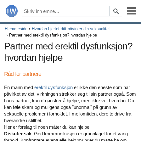
Sykdommer
Hjemmeside
Hvordan hjertet ditt påvirker din seksualitet
Partner med erektil dysfunksjon? hvordan hjelpe
Symptomer
Partner med erektil dysfunksjon?
hvordan hjelpe
Legemidler og kosttilskudd
Sunn livsstil
Råd for partnere
Alle artikler om hvordan hjertet ditt påvirker din seksualit
En mann med
erektil dysfunksjon
er ikke den eneste som har
påvirket av det, virkningen strekker seg til sin partner også. Som
Alle artikler om depresjon og erektil dysfunksjon
hans partner, kan du ønsker å hjelpe, men ikke vet hvordan. Du
kan føle skam og muligens også "unormal" på grunn av
seksuelle problemer i forholdet. I mellomtiden, dere to drive fra
Alle artikler om erektil dysfunksjon
hverandre i stillhet.
Her er forslag til noen måter du kan hjelpe.
Alle artikler om relasjoner og erektil dysfunksjon
Diskuter sak.
God kommunikasjon er grunnlaget for et varig
forhold. Konfrontere eventuelle bekymringer du måtte ha om