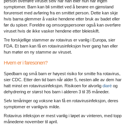
person overføre viruset selv når han eller hun har ingen
symptomer. Barn kan bli smittet ved å berøre en gjenstand
forurenset med avføring fra en smittet person. Dette kan skje
hvis barna glemmer å vaske hendene etter bruk av badet eller
før du spiser. Foreldre og omsorgspersoner også kan overføre
viruset hvis de ikke vasker hendene etter bleieskift.
Tre forskjellige stammer av rotavirus er vanlig i Europa, sier
FDA. Et barn kan få en rotavirusinfeksjon hver gang han eller
hun møter en ny stamme av viruset.
Hvem er i faresonen?
Spedbarn og små barn er høyest risiko for smitte fra rotavirus,
sier CDC. Etter den tid barn når alder 5, nesten alle av dem har
hatt minst en rotavirusinfeksjon. Risikoen for alvorlig
diaré
og
dehydrering er størst hos barn i alderen 3 til 35 måneder.
Selv tenåringer og voksne kan få en rotavirusinfeksjon, deres
symptomer er vanligvis milde.
Rotavirus infeksjon er mest vanlig i løpet av vinteren, med topp
månedene november til april.