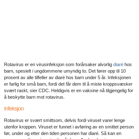
Alle artikler om diabetes og erektil dysfunksjon
Alle artikler om seksuelt overførbare sykdommer (SOS)
Alle artikler om seksuell helse
Alle artikler om diabetes og det endokrine systemet
Alle artikler om mannlige reproduksjonssystemet
Rotavirus er en virusinfeksjon som forårsaker alvorlig
diaré
hos
barn, spesielt i ungdommene umyndig to. Det fører opp til 10
Alle artikler om Alzheimers sykdom
prosent av alle tilfeller av diaré hos barn under 5 år. Infeksjonen
er farlig for små barn, fordi det får dem til å miste kroppsvæsker
svært raskt, sier CDC. Heldigvis er en vaksine nå tilgjengelig for
å beskytte barn mot rotavirus.
Infeksjon
Rotavirus er svært smittsom, delvis fordi viruset varer lenge
utenfor kroppen. Viruset er funnet i avføring av en smittet person
før, under og etter den tiden personen har diaré. Så kan en