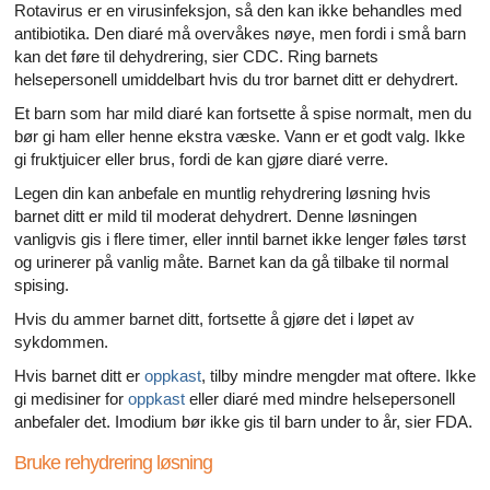
Rotavirus er en virusinfeksjon, så den kan ikke behandles med
antibiotika. Den diaré må overvåkes nøye, men fordi i små barn
kan det føre til dehydrering, sier CDC. Ring barnets
helsepersonell umiddelbart hvis du tror barnet ditt er dehydrert.
Et barn som har mild diaré kan fortsette å spise normalt, men du
bør gi ham eller henne ekstra væske. Vann er et godt valg. Ikke
gi fruktjuicer eller brus, fordi de kan gjøre diaré verre.
Legen din kan anbefale en muntlig rehydrering løsning hvis
barnet ditt er mild til moderat dehydrert. Denne løsningen
vanligvis gis i flere timer, eller inntil barnet ikke lenger føles tørst
og urinerer på vanlig måte. Barnet kan da gå tilbake til normal
spising.
Hvis du ammer barnet ditt, fortsette å gjøre det i løpet av
sykdommen.
Hvis barnet ditt er
oppkast
, tilby mindre mengder mat oftere. Ikke
gi medisiner for
oppkast
eller diaré med mindre helsepersonell
anbefaler det. Imodium bør ikke gis til barn under to år, sier FDA.
Bruke rehydrering løsning