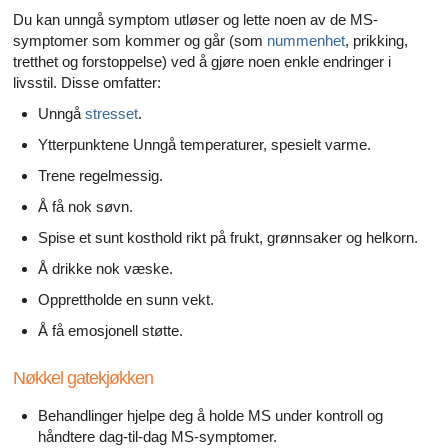
Du kan unngå symptom utløser og lette noen av de MS-
symptomer som kommer og går (som
nummenhet
, prikking,
tretthet og forstoppelse) ved å gjøre noen enkle endringer i
livsstil. Disse omfatter:
Unngå
stresset
.
Ytterpunktene Unngå temperaturer, spesielt varme.
Trene regelmessig.
Å få nok søvn.
Spise et sunt kosthold rikt på frukt, grønnsaker og helkorn.
Å drikke nok væske.
Opprettholde en sunn vekt.
Å få emosjonell støtte.
Nøkkel gatekjøkken
Behandlinger hjelpe deg å holde MS under kontroll og
håndtere dag-til-dag MS-symptomer.