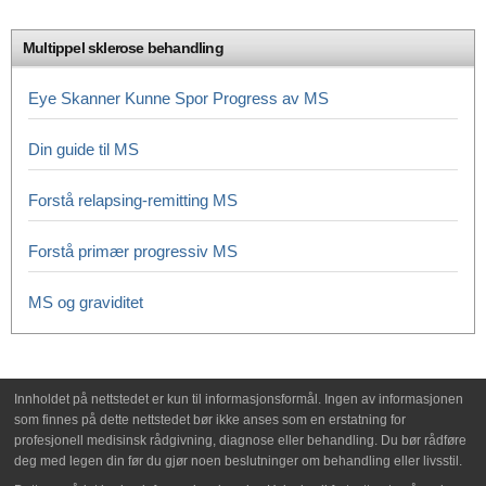
Multippel sklerose behandling
Eye Skanner Kunne Spor Progress av MS
Din guide til MS
Forstå relapsing-remitting MS
Forstå primær progressiv MS
MS og graviditet
Innholdet på nettstedet er kun til informasjonsformål. Ingen av informasjonen
som finnes på dette nettstedet bør ikke anses som en erstatning for
profesjonell medisinsk rådgivning, diagnose eller behandling. Du bør rådføre
deg med legen din før du gjør noen beslutninger om behandling eller livsstil.