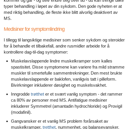
kommer og går - og selv endre seg over tid - du kan trenge ulike
typer behandling i løpet av din sykdom. Den gode nyheten er at
med riktig behandling, de fleste ikke blitt alvorlig deaktivert av
MS.
Medisiner for symptomlindring
I tillegg til langsiktige medisiner som senker sykdom og steroider
for å behandle et tilbakefall, andre rusmidler arbeide for å
kontrollere dag-til-dag symptomer:
Muskelavslappende lindre muskelkramper som kalles
spastisitet. Disse symptomene kan variere fra mild stramme
muskler til smertefulle sammentrekninger. Den mest brukte
muskelavslappende er baklofen, vanligvis tatt i pilleform.
Bivirkninger inkluderer døsighet og muskelsvakhet.
Inngrodde
trøtthet
er et svært vanlig symptom - det rammer
ca 80% av personer med MS. Antifatigue medisiner
inkluderer Symmetrel (amantadin hydrochloride) og Provigil
(modafinil).
Gangvansker er et vanlig MS problem forårsaket av
muskelkramper,
tretthet
, nummenhet, og balansevansker.