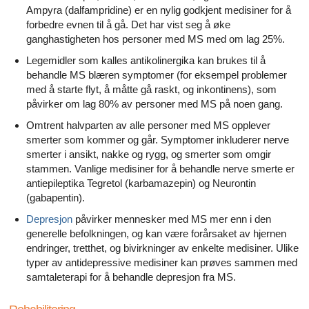
Ampyra (dalfampridine) er en nylig godkjent medisiner for å
forbedre evnen til å gå. Det har vist seg å øke
ganghastigheten hos personer med MS med om lag 25%.
Legemidler som kalles antikolinergika kan brukes til å
behandle MS blæren symptomer (for eksempel problemer
med å starte flyt, å måtte gå raskt, og inkontinens), som
påvirker om lag 80% av personer med MS på noen gang.
Omtrent halvparten av alle personer med MS opplever
smerter som kommer og går. Symptomer inkluderer nerve
smerter i ansikt, nakke og rygg, og smerter som omgir
stammen. Vanlige medisiner for å behandle nerve smerte er
antiepileptika Tegretol (karbamazepin) og Neurontin
(gabapentin).
Depresjon
påvirker mennesker med MS mer enn i den
generelle befolkningen, og kan være forårsaket av hjernen
endringer, tretthet, og bivirkninger av enkelte medisiner. Ulike
typer av antidepressive medisiner kan prøves sammen med
samtaleterapi for å behandle depresjon fra MS.