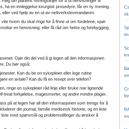
. Følg din planens retningslinjer for å få henvisninger til
hus, ha en innleggelse kirurgisk prosedyre, får en ny mening,
Ca
 eller ved hjelp av en ut-av-nettverksleverandøren.
sk
vite hvem du skal ringe for å finne ut om fordelene, spør
 mottar en henvisning, eller få råd om helse og forebygging
Sp
i
Sc
kr
senet. Gjør din del ved å gi legen all den informasjonen
dre. Du bør også:
Ba
tjenester. Kan du be en sykepleier eller lege rutine
sm
jøre en avtale? Kan du få en resept over telefon?
, ringe en sykepleier råd linje eller bruke noe lignende
Cr
Self-treat forkjølelse, magesmerter, og andre mindre plager.
fo
ss på at legen har all den informasjonen som trengs for å
luderer din journal, familie medisinsk historie, og en liste
RA
 liste med spørsmål og problemstillinger du ønsker å
mu