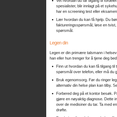
Vet hvordan du får tilgang til fordeler
spesialister, blir innlagt på et syke
har en screening test eller eksamen,
Lær hvordan du kan få hjelp. Du bør 
faktureringsspørsmål, løse en tvist,
spørsmål.
Legen din
Legen er din primære talsmann i helseve
han eller hun trenger for å tjene deg be
Finn ut hvordan du kan få tilgang til 
spørsmål over telefon, eller må du g
Bruk egenomsorg. Før du ringer legen
alternativ din helse plan kan tilby. 
Forbered deg på et kontor besøk. Pa
gjøre en nøyaktig diagnose. Dette ink
over de medisiner du tar. Ta med en
drøfte.