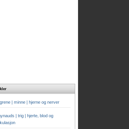
kler
grene | minne | hjerne og nerver
ynauds | trig | hjerte, blod og
rkulasjon