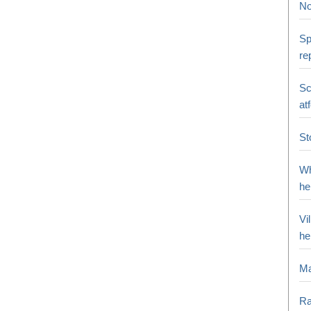
No
Sp
re
Sc
at
St
Wh
he
Vi
he
Ma
Ra