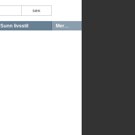
Sunn livsstil
Mer…