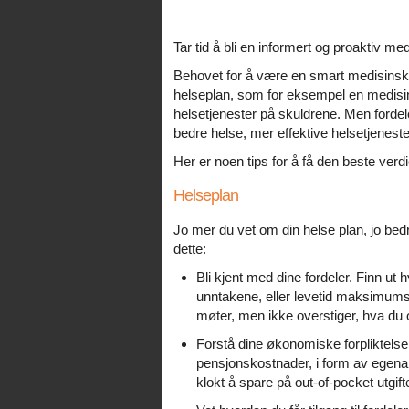
Tar tid å bli en informert og proaktiv m
Behovet for å være en smart medisinsk for
helseplan, som for eksempel en medisin
helsetjenester på skuldrene. Men fordel
bedre helse, mer effektive helsetjeneste
Her er noen tips for å få den beste verdi
Helseplan
Jo mer du vet om din helse plan, jo bedr
dette:
Bli kjent med dine fordeler. Finn ut 
unntakene, eller levetid maksimumsg
møter, men ikke overstiger, hva du o
Forstå dine økonomiske forpliktelse
pensjonskostnader, i form av egenande
klokt å spare på out-of-pocket utgifte