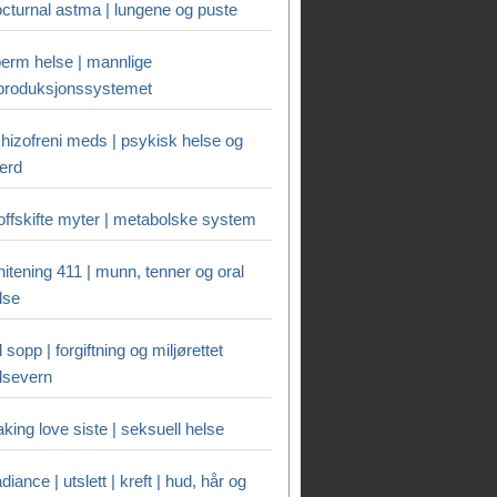
cturnal astma | lungene og puste
erm helse | mannlige
produksjonssystemet
hizofreni meds | psykisk helse og
ferd
offskifte myter | metabolske system
itening 411 | munn, tenner og oral
lse
ll sopp | forgiftning og miljørettet
lsevern
king love siste | seksuell helse
diance | utslett | kreft | hud, hår og