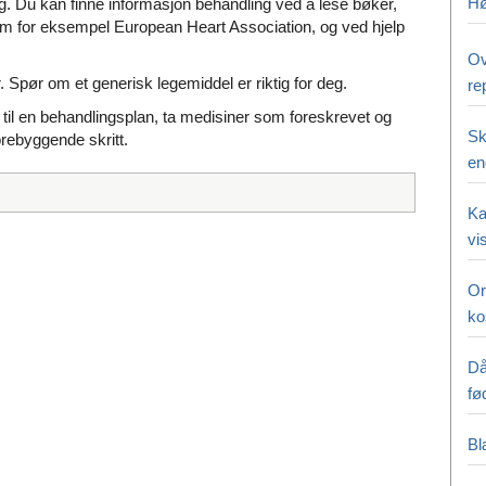
Hø
. Du kan finne informasjon behandling ved å lese bøker,
om for eksempel European Heart Association, og ved hjelp
Ov
. Spør om et generisk legemiddel er riktig for deg.
re
 til en behandlingsplan, ta medisiner som foreskrevet og
Sk
rebyggende skritt.
en
Ka
vi
Or
ko
Då
fø
Bl