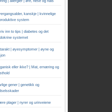
ring | allergier | øre, nese og hals
ergangsalder, kanskje | kvinnelige
produktive system
riv inn to tips | diabetes og det
dokrine systemet
tarakt | øyesymptomer | øyne og
sjon
ganisk eller ikke? | Mat, ernæring og
sthold
rlige gener | genetikk og
dselsskader
ære plager | nyrer og urinveiene