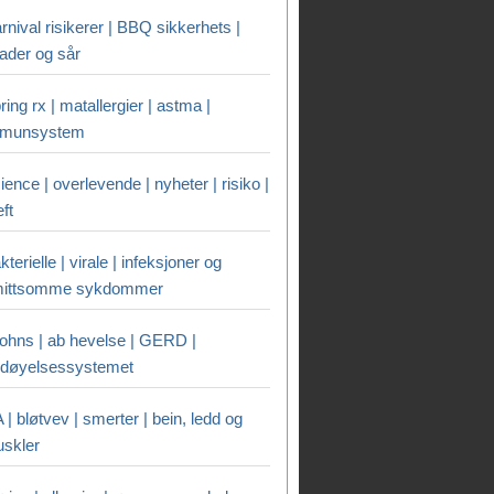
rnival risikerer | BBQ sikkerhets |
ader og sår
ring rx | matallergier | astma |
mmunsystem
ience | overlevende | nyheter | risiko |
eft
kterielle | virale | infeksjoner og
ittsomme sykdommer
ohns | ab hevelse | GERD |
rdøyelsessystemet
 | bløtvev | smerter | bein, ledd og
skler