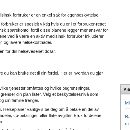
edisinsk forbruker er en enkel sak for egenbeskyttelse.
bruker er spesielt viktig hvis du er i et forbruker-rettet
sk sparekonto, fordi disse planene legger mer ansvar for
ene ved å være en aktiv medisinsk forbruker inkluderer
r, og lavere helsekostnader.
en for din helsevesenet dollar.
e du kan bruke det til din fordel. Her er hvordan du gjør
hvilke tjenester omfattes og hvilke begrensninger,
Arti
renser din plan lister. Velg et beskyttelsesnivå som
g din familie trenger.
Mi
r. Helseplaner vanligvis be deg om å betale en del av
ler, co-betalinger, eller flate avgifter. Bruk fordelene
Ra
r.
si