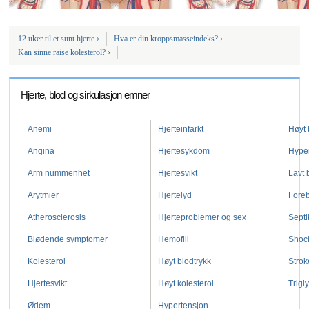
12 uker til et sunt
hjerte ›
Hva er din
kroppsmasseindeks? ›
Kan sinne raise
kolesterol? ›
Hjerte, blod og sirkulasjon emner
Anemi
Hjerteinfarkt
Høyt 
Angina
Hjertesykdom
Hype
Arm nummenhet
Hjertesvikt
Lavt 
Arytmier
Hjertelyd
Fore
Atherosclerosis
Hjerteproblemer og sex
Septi
Blødende symptomer
Hemofili
Shoc
Kolesterol
Høyt blodtrykk
Strok
Hjertesvikt
Høyt kolesterol
Trigl
Ødem
Hypertensjon