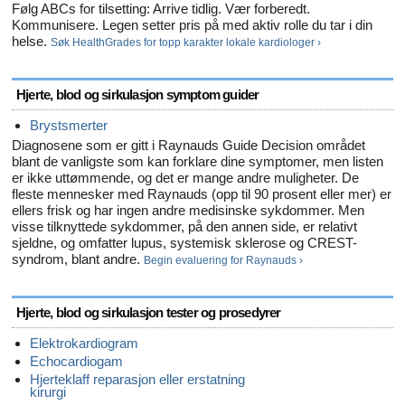
Følg ABCs for tilsetting: Arrive tidlig. Vær forberedt.
Kommunisere. Legen setter pris på med aktiv rolle du tar i din
helse.
Søk HealthGrades for topp karakter lokale kardiologer ›
Hjerte, blod og sirkulasjon symptom guider
Brystsmerter
Diagnosene som er gitt i Raynauds Guide Decision området
blant de vanligste som kan forklare dine symptomer, men listen
er ikke uttømmende, og det er mange andre muligheter. De
fleste mennesker med Raynauds (opp til 90 prosent eller mer) er
ellers frisk og har ingen andre medisinske sykdommer. Men
visse tilknyttede sykdommer, på den annen side, er relativt
sjeldne, og omfatter lupus, systemisk sklerose og CREST-
syndrom, blant andre.
Begin evaluering for Raynauds ›
Hjerte, blod og sirkulasjon tester og prosedyrer
Elektrokardiogram
Echocardiogam
Hjerteklaff reparasjon eller erstatning
kirurgi