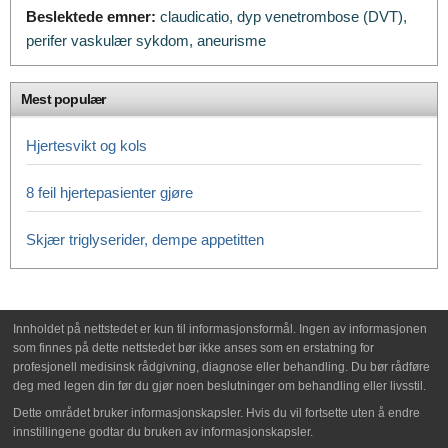
Beslektede emner:
claudicatio,
dyp venetrombose (DVT),
perifer vaskulær sykdom,
aneurisme
Mest populær
Hjertesvikt og kols
8 feil hjertepasienter gjøre
Skjær triglyserider, dempe appetitten
Innholdet på nettstedet er kun til informasjonsformål. Ingen av informasjonen
som finnes på dette nettstedet bør ikke anses som en erstatning for
profesjonell medisinsk rådgivning, diagnose eller behandling. Du bør rådføre
deg med legen din før du gjør noen beslutninger om behandling eller livsstil.
Dette området bruker informasjonskapsler. Hvis du vil fortsette uten å endre
innstillingene godtar du bruken av informasjonskapsler.