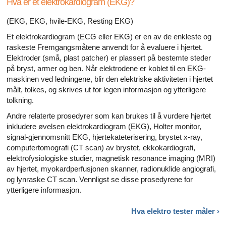
Hva er et elektrokardiogram (EKG)?
(EKG, EKG, hvile-EKG, Resting EKG)
Et elektrokardiogram (ECG eller EKG) er en av de enkleste og
raskeste Fremgangsmåtene anvendt for å evaluere i hjertet.
Elektroder (små, plast patcher) er plassert på bestemte steder
på bryst, armer og ben. Når elektrodene er koblet til en EKG-
maskinen ved ledningene, blir den elektriske aktiviteten i hjertet
målt, tolkes, og skrives ut for legen informasjon og ytterligere
tolkning.
Andre relaterte prosedyrer som kan brukes til å vurdere hjertet
inkludere øvelsen elektrokardiogram (EKG), Holter monitor,
signal-gjennomsnitt EKG, hjertekateterisering, brystet x-ray,
computertomografi (CT scan) av brystet, ekkokardiografi,
elektrofysiologiske studier, magnetisk resonance imaging (MRI)
av hjertet, myokardperfusjonen skanner, radionuklide angiografi,
og lynraske CT scan. Vennligst se disse prosedyrene for
ytterligere informasjon.
Hva elektro tester
måler ›