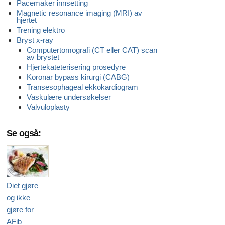
Pacemaker innsetting
Magnetic resonance imaging (MRI) av
hjertet
Trening elektro
Bryst x-ray
Computertomografi (CT eller CAT) scan
av brystet
Hjertekateterisering prosedyre
Koronar bypass kirurgi (CABG)
Transesophageal ekkokardiogram
Vaskulære undersøkelser
Valvuloplasty
Se også:
Diet gjøre
og ikke
gjøre for
AFib