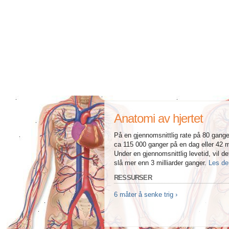
Alle artikler om diabetes og erektil dysfunksjon
Alle artikler om seksuelt overførbare sykdommer (SOS)
Alle artikler om seksuell helse
Alle artikler om diabetes og det endokrine systemet
Alle artikler om mannlige reproduksjonssystemet
Anatomi av hjertet
Alle artikler om Alzheimers sykdom
På en gjennomsnittlig rate på 80 ganger 
ca 115 000 ganger på en dag eller 42 mi
Under en gjennomsnittlig levetid, vil d
slå mer enn 3 milliarder ganger.
Les de
RESSURSER
6 måter å senke trig ›