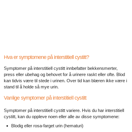
Alle artikler om diabetes og erektil dysfunksjon
Alle artikler om seksuelt overførbare sykdommer (SOS)
Alle artikler om seksuell helse
Alle artikler om diabetes og det endokrine systemet
Alle artikler om mannlige reproduksjonssystemet
Hva er symptomene på interstitiell cystitt?
Symptomer på interstitiell cystitt innbefatter bekkensmerter,
Alle artikler om Alzheimers sykdom
press eller ubehag og behovet for å urinere raskt eller ofte. Blod
kan tidvis være til stede i urinen. Over tid kan blæren ikke være i
stand til å holde så mye urin.
Vanlige symptomer på interstitiell cystitt
Symptomer på interstitiell cystitt variere. Hvis du har interstitiell
cystitt, kan du oppleve noen eller alle av disse symptomene:
Blodig eller rosa-farget urin (hematuri)