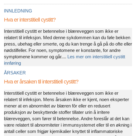
INNLEDNING
Hva er interstitiell cystitt?
Interstitiell cystitt er betennelse i blæreveggen som ikke er
relatert til infeksjon. Med denne sykdommen kan du føle bekken
press, ubehag eller smerte, og du kan trenge å gå på do ofte eller
nødstilfeller. For noen, symptomene er konstante, for andre
symptomene kommer og går....
Les mer om interstitiell cystitt
innføring
ÅRSAKER
Hva er årsaken til interstitiell cystitt?
Interstitiell cystitt er betennelse i blæreveggen som ikke er
relatert til infeksjon. Mens årsaken ikke er kjent, noen eksperter
mener at en abnormitet av blæren fôr eller en redusert
produksjon av beskyttende stoffer tillater urin å irritere
blæreveggen, som fører til betennelse. Andre foreslår at det kan
være relatert til abnormiteter i immunsystemet eller til en økning i
antall celler som frigjør kjemikalier knyttet til inflammatoriske