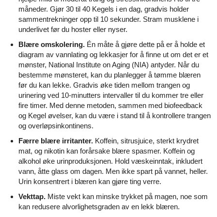
måneder. Gjør 30 til 40 Kegels i en dag, gradvis holder
sammentrekninger opp til 10 sekunder. Stram musklene i
underlivet før du hoster eller nyser.
Blære omskolering.
Én måte å gjøre dette på er å holde et
diagram av vannlating og lekkasjer for å finne ut om det er et
mønster, National Institute on Aging (NIA) antyder. Når du
bestemme mønsteret, kan du planlegger å tømme blæren
før du kan lekke. Gradvis øke tiden mellom trangen og
urinering ved 10-minutters intervaller til du kommer tre eller
fire timer. Med denne metoden, sammen med biofeedback
og Kegel øvelser, kan du være i stand til å kontrollere trangen
og overløpsinkontinens.
Færre blære irritanter.
Koffein, sitrusjuice, sterkt krydret
mat, og nikotin kan forårsake blære spasmer. Koffein og
alkohol øke urinproduksjonen. Hold væskeinntak, inkludert
vann, åtte glass om dagen. Men ikke spart på vannet, heller.
Urin konsentrert i blæren kan gjøre ting verre.
Vekttap.
Miste vekt kan minske trykket på magen, noe som
kan redusere alvorlighetsgraden av en lekk blæren.