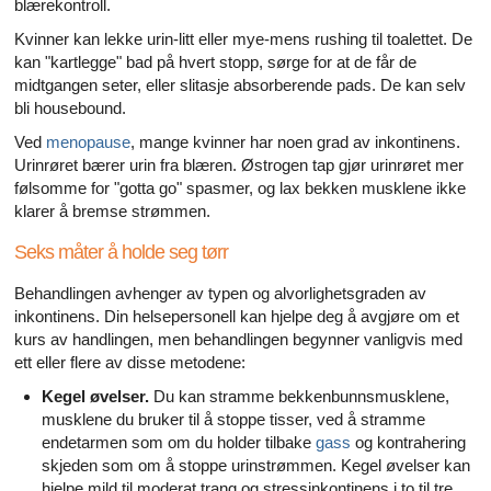
blærekontroll.
Kvinner kan lekke urin-litt eller mye-mens rushing til toalettet. De
kan "kartlegge" bad på hvert stopp, sørge for at de får de
midtgangen seter, eller slitasje absorberende pads. De kan selv
bli housebound.
Ved
menopause
, mange kvinner har noen grad av inkontinens.
Urinrøret bærer urin fra blæren. Østrogen tap gjør urinrøret mer
følsomme for "gotta go" spasmer, og lax bekken musklene ikke
klarer å bremse strømmen.
Seks måter å holde seg tørr
Behandlingen avhenger av typen og alvorlighetsgraden av
inkontinens. Din helsepersonell kan hjelpe deg å avgjøre om et
kurs av handlingen, men behandlingen begynner vanligvis med
ett eller flere av disse metodene:
Kegel øvelser.
Du kan stramme bekkenbunnsmusklene,
musklene du bruker til å stoppe tisser, ved å stramme
endetarmen som om du holder tilbake
gass
og kontrahering
skjeden som om å stoppe urinstrømmen. Kegel øvelser kan
hjelpe mild til moderat trang og stressinkontinens i to til tre