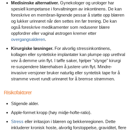
Medisinske alternativer.
Gynekologer og urologer har
spesiell kompetanse i forvaltningen av inkontinens. De kan
foreskrive en membran-lignende pessar å støtte opp blæren
og lukker urinrøret når den settes inn før trening. De kan
også foreskrive medikamenter som reduserer blære
oppfordrer eller vaginal østrogen kremer etter
overgangsalderen
.
Kirurgiske løsninger.
For alvorlig stressinkontinens,
kollagen eller syntetiske implantater kan plumpe opp urethral
vev å demme urin flyt. I tøffe saker, hjelper "slynge" kirurgi
re-suspendere blærehalsen å justere urin flyt. Mindre-
invasive versjoner bruker naturlig eller syntetisk tape for å
stramme vevet rundt urinrøret for å bremse strømmen.
Risikofaktorer
Stigende alder.
Apple-formet kropp (høy midje-hofte-ratio).
Stress
eller irritasjon i blæren og bekkenregionen. Dette
inkluderer kronisk hoste, alvorlig forstoppelse, graviditet, flere