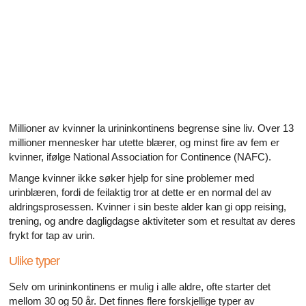
Alle artikler om diabetes og erektil dysfunksjon
Alle artikler om seksuelt overførbare sykdommer (SOS)
Alle artikler om seksuell helse
Alle artikler om diabetes og det endokrine systemet
Alle artikler om mannlige reproduksjonssystemet
Millioner av kvinner la urininkontinens begrense sine liv. Over 13
millioner mennesker har utette blærer, og minst fire av fem er
kvinner, ifølge National Association for Continence (NAFC).
Alle artikler om Alzheimers sykdom
Mange kvinner ikke søker hjelp for sine problemer med
urinblæren, fordi de feilaktig tror at dette er en normal del av
aldringsprosessen. Kvinner i sin beste alder kan gi opp reising,
trening, og andre dagligdagse aktiviteter som et resultat av deres
frykt for tap av urin.
Ulike typer
Selv om urininkontinens er mulig i alle aldre, ofte starter det
mellom 30 og 50 år. Det finnes flere forskjellige typer av