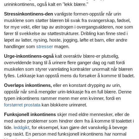
urininkontinens, også kalt en "lekk blære."
Stressinkontinens-den
vanligste formen-oppstår når urin
musklene som støtter blæren bli svak fra svangerskap, fødsel,
for mye vekt, eller tap av østrogen i overgangsalderen, noe som
fører til svekkelse av støttestrukturer. Dribling kan finne sted i
løpet av latter, nysing, hoste, jogging, løfte et barn, eller andre
handlinger som
stresser
magen.
Urge-inkontinens-også
kalt overaktiv blære-er plutselig,
overveldende trang til å urinere flere ganger dag og natt fordi
muskelen som styrer vannlating kontrakter unormalt når blæren
fylles. Lekkasje kan oppstå mens du forsøker å komme til badet.
Overløps inkontinens,
eller en konstant drypping av urin,
oppstår når små mengder urin-lekkasje fra en full blære. Denne
typen inkontinens rammer menn mer enn kvinner, fordi en
forstørret prostata
kan blokkere urinrøret.
Funksjonell inkontinens
skjer med eldre mennesker, eller de
med andre problemer som hindrer dem fra å komme til toalettet i
tide.
leddgikt
, for eksempel, kan gjøre det vanskelig å bevege
seg raskt. En person med funksjonell inkontinens har normal