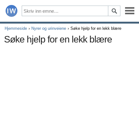
Sykdommer
Hjemmeside
Nyrer og urinveiene
Søke hjelp for en lekk blære
Søke hjelp for en lekk blære
Symptomer
Legemidler og kosttilskudd
Sunn livsstil
Alle artikler om hvordan hjertet ditt påvirker din seksualit
Alle artikler om depresjon og erektil dysfunksjon
Alle artikler om erektil dysfunksjon
Alle artikler om relasjoner og erektil dysfunksjon