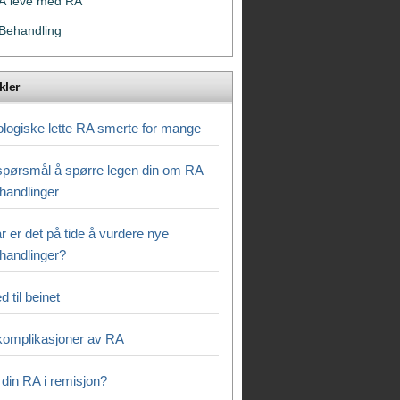
Å leve med RA
Behandling
kler
ologiske lette RA smerte for mange
spørsmål å spørre legen din om RA
handlinger
r er det på tide å vurdere nye
handlinger?
d til beinet
komplikasjoner av RA
 din RA i remisjon?