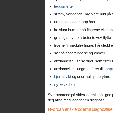
leddsmerter
stram, skinnende, mørkere hud på s
utseende edderkopp årer
kalsium humper på fingrene eller a
grating støy som betente vev flytte
frosne (immobile) fingre, håndledd el
sår på fingertuppene og knoker
arrdannelse i spiserøret, som fører
arrdannelse i lungene, fører til
kortp
hjertesvikt
og unormal hjerterytme
nyresykdom
Symptomene på sklerodermi kan ligne 
deg alltid med lege for en diagnose.
Hvordan er sklerodermi diagnostise