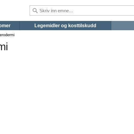
omer
Legemidler og kosttilskudd
lerodermi
mi