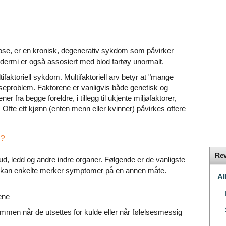
ose, er en kronisk, degenerativ sykdom som påvirker
odermi er også assosiert med blod fartøy unormalt.
ifaktoriell sykdom. Multifaktoriell arv betyr at "mange
helseproblem. Faktorene er vanligvis både genetisk og
 fra begge foreldre, i tillegg til ukjente miljøfaktorer,
fte ett kjønn (enten menn eller kvinner) påvirkes oftere
i?
Rev
ud, ledd og andre indre organer. Følgende er de vanligste
d kan enkelte merker symptomer på en annen måte.
Al
ene
ummen når de utsettes for kulde eller når følelsesmessig