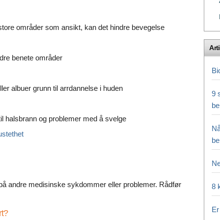
tore områder som ansikt, kan det hindre bevegelse
Arti
ndre benete områder
Bi
ler albuer grunn til arrdannelse i huden
9 
be
 til halsbrann og problemer med å svelge
Nå
ustethet
be
Ne
på andre medisinske sykdommer eller problemer. Rådfør
8 
Er
rt?