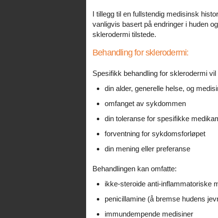
I tillegg til en fullstendig medisinsk hi
vanligvis basert på endringer i huden og i
sklerodermi tilstede.
Behandling for sklerodermi:
Spesifikk behandling for sklerodermi vil
din alder, generelle helse, og medisi
omfanget av sykdommen
din toleranse for spesifikke medika
forventning for sykdomsforløpet
din mening eller preferanse
Behandlingen kan omfatte:
ikke-steroide anti-inflammatoriske me
penicillamine (å bremse hudens jev
immundempende medisiner