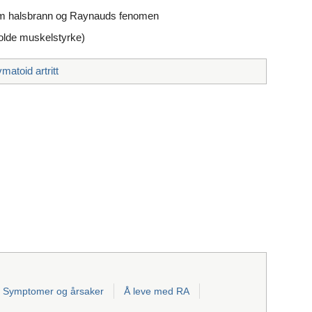
om halsbrann og Raynauds fenomen
tholde muskelstyrke)
matoid artritt
Symptomer og årsaker
Å leve med RA