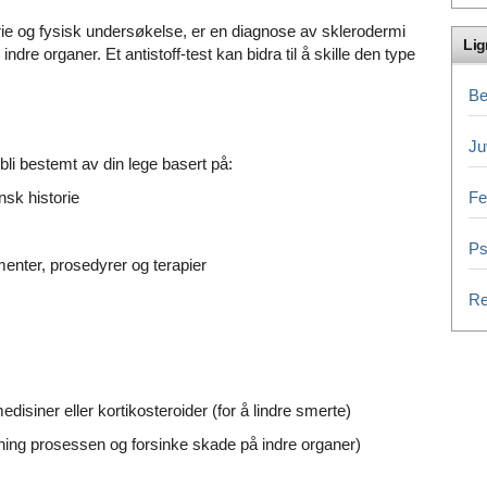
storie og fysisk undersøkelse, er en diagnose av sklerodermi
Li
ndre organer. Et antistoff-test kan bidra til å skille den type
Be
Ju
 bli bestemt av din lege basert på:
nsk historie
F
Ps
menter, prosedyrer og terapier
Re
disiner eller kortikosteroider (for å lindre smerte)
ning prosessen og forsinke skade på indre organer)