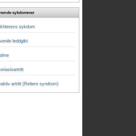
gnende sykdommer
khterevs sykdom
venile leddgikt
edme
oriasisartritt
aktiv artritt (Reiters syndrom)