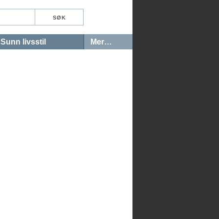
Sunn livsstil
Mer…