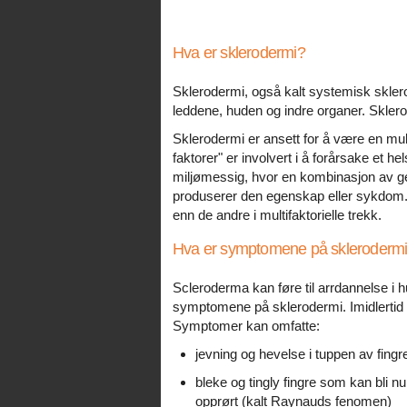
Hva er sklerodermi?
Sklerodermi, også kalt systemisk skler
leddene, huden og indre organer. Skler
Sklerodermi er ansett for å være en mult
faktorer" er involvert i å forårsake et 
miljømessig, hvor en kombinasjon av gener
produserer den egenskap eller sykdom. O
enn de andre i multifaktorielle trekk.
Hva er symptomene på skleroderm
Scleroderma kan føre til arrdannelse i h
symptomene på sklerodermi. Imidlerti
Symptomer kan omfatte:
jevning og hevelse i tuppen av fingr
bleke og tingly fingre som kan bli n
opprørt (kalt Raynauds fenomen)