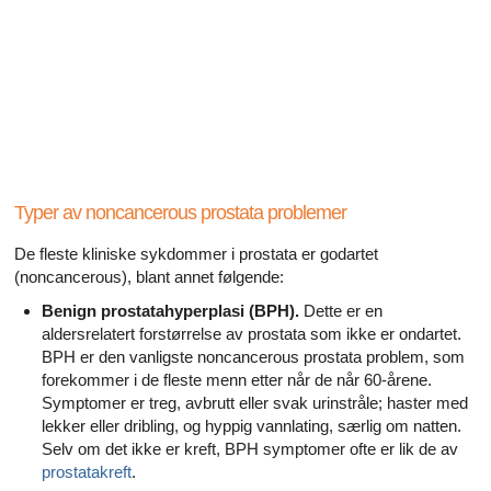
Alle artikler om diabetes og erektil dysfunksjon
Alle artikler om seksuelt overførbare sykdommer (SOS)
Alle artikler om seksuell helse
Alle artikler om diabetes og det endokrine systemet
Alle artikler om mannlige reproduksjonssystemet
Typer av noncancerous prostata problemer
De fleste kliniske sykdommer i prostata er godartet
Alle artikler om Alzheimers sykdom
(noncancerous), blant annet følgende:
Benign prostatahyperplasi (BPH).
Dette er en
aldersrelatert forstørrelse av prostata som ikke er ondartet.
BPH er den vanligste noncancerous prostata problem, som
forekommer i de fleste menn etter når de når 60-årene.
Symptomer er treg, avbrutt eller svak urinstråle; haster med
lekker eller dribling, og hyppig vannlating, særlig om natten.
Selv om det ikke er kreft, BPH symptomer ofte er lik de av
prostatakreft
.