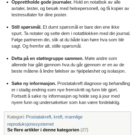
Opprettholde gode journaler.
Hold en notatbok av alle
avtaler, tester, og besøk med helsepersonell, og få kopier av
testresultater for dine poster.
Still spørsmål.
Et dumt spørsmål er bare den ene ikke
spurt. Ta notater og sette dem i notatblokken med din journal.
Følge partneren din, slik at du både kan høre hva som blir
sagt. Og fremfor alt, stille spørsmål.
Delta på en støttegruppe sammen.
Møte andre som
allerede har gått gjennom hva du går gjennom er en av de
beste måtene å lindre følelser av hjelpeløshet og isolasjon.
Søke ny informasjon.
Prostatakreft diagnose og behandling
er i stadig endring som nye fremskritt og funn blir gjort.
Fortsett å søke ny informasjon og holde seg à jour med
nyere funn og undersøkelser som kan være fordelaktig.
Kategori:
Prostatakreft
,
kreft
,
mannlige
reproduksjonssystemet
Se flere artikler i denne kategorien
(27)