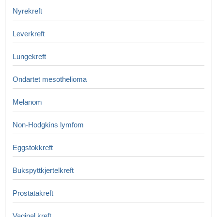
Nyrekreft
Leverkreft
Lungekreft
Ondartet mesothelioma
Melanom
Non-Hodgkins lymfom
Eggstokkreft
Bukspyttkjertelkreft
Prostatakreft
Vaginal kreft