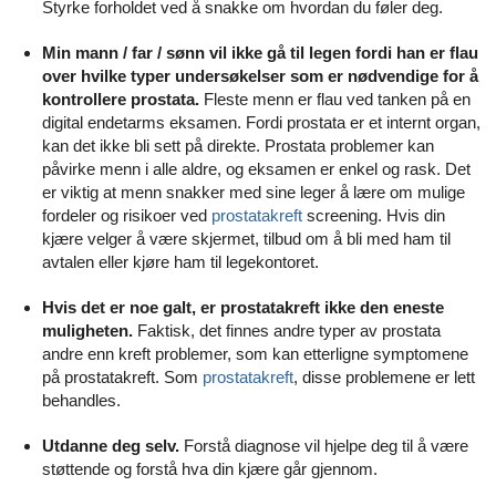
Styrke forholdet ved å snakke om hvordan du føler deg.
Min mann / far / sønn vil ikke gå til legen fordi han er flau
over hvilke typer undersøkelser som er nødvendige for å
kontrollere prostata.
Fleste menn er flau ved tanken på en
digital endetarms eksamen. Fordi prostata er et internt organ,
kan det ikke bli sett på direkte. Prostata problemer kan
påvirke menn i alle aldre, og eksamen er enkel og rask. Det
er viktig at menn snakker med sine leger å lære om mulige
fordeler og risikoer ved
prostatakreft
screening. Hvis din
kjære velger å være skjermet, tilbud om å bli med ham til
avtalen eller kjøre ham til legekontoret.
Hvis det er noe galt, er prostatakreft ikke den eneste
muligheten.
Faktisk, det finnes andre typer av prostata
andre enn kreft problemer, som kan etterligne symptomene
på prostatakreft. Som
prostatakreft
, disse problemene er lett
behandles.
Utdanne deg selv.
Forstå diagnose vil hjelpe deg til å være
støttende og forstå hva din kjære går gjennom.