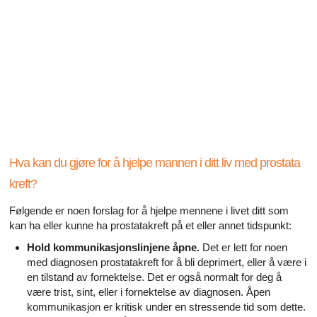
Alle artikler om diabetes og erektil dysfunksjon
Alle artikler om seksuelt overførbare sykdommer (SOS)
Alle artikler om seksuell helse
Alle artikler om diabetes og det endokrine systemet
Alle artikler om mannlige reproduksjonssystemet
Hva kan du gjøre for å hjelpe mannen i ditt liv med prostata
Alle artikler om Alzheimers sykdom
kreft?
Følgende er noen forslag for å hjelpe mennene i livet ditt som
kan ha eller kunne ha prostatakreft på et eller annet tidspunkt:
Hold kommunikasjonslinjene åpne.
Det er lett for noen
med diagnosen prostatakreft for å bli deprimert, eller å være i
en tilstand av fornektelse. Det er også normalt for deg å
være trist, sint, eller i fornektelse av diagnosen. Åpen
kommunikasjon er kritisk under en stressende tid som dette.