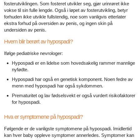
Alle artikler om diabetes og erektil dysfunksjon
fosterutviklingen. Som fosteret utvikler seg, gjør urinrøret ikke
vokse til sin fulle lengde. Også i løpet av fosterutvikling, betyr
Alle artikler om seksuelt overførbare sykdommer (SOS)
forhuden ikke utvikle fullstendig, noe som vanligvis etterlater
ekstra forhud på oversiden av penis, og ingen skin på
undersiden av penis.
Alle artikler om seksuell helse
Hvem blir berørt av hypospadi?
Alle artikler om diabetes og det endokrine systemet
Ifølge pediatriske nevrologer:
Alle artikler om mannlige reproduksjonssystemet
Hypospadi er en lidelse som hovedsakelig rammer mannlige
nyfødte.
Alle artikler om Alzheimers sykdom
Hypospadi har også en genetisk komponent. Noen fedre av
menn med hypospadi har også sykdommen.
Prematuritet og lav fødselsvekt er også vurdert risikofaktorer
for hypospadi.
Hva er symptomene på hypospadi?
Følgende er de vanligste symptomene på hypospadi. Imidlertid
kan hver baby oppleve symptomer annerledes. Symptomer kan