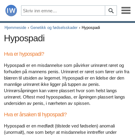
Sykdommer
Hjemmeside
Genetikk og fødselsskader
Hypospadi
Hypospadi
Symptomer
Hva er hypospadi?
Legemidler og kosttilskudd
Hypospadi er en misdannelse som påvirker urinrøret røret og
Sunn livsstil
forhuden på mannens penis. Urinrøret er røret som fører urin fra
blæren til utsiden av legemet. Hypospadi er en lidelse der den
Alle artikler om hvordan hjertet ditt påvirker din seksualit
mannlige urinrøret ikke ligger på tuppen av penis.
Urinrørsåpningen kan være plassert hvor som helst langs
Alle artikler om depresjon og erektil dysfunksjon
urinrøret. Oftest med hypospadias, er åpningen plassert langs
undersiden av penis, i nærheten av spissen.
Alle artikler om erektil dysfunksjon
Hva er årsaken til hypospadi?
Alle artikler om relasjoner og erektil dysfunksjon
Hypospadi er en medfødt (tilstede ved fødselen) anomali
(unormalt), noe som betyr at misdannelse inntreffer under