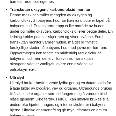
barnets røde blodlegemer.
Transkutan oksygen / karbondioksid monitor
Denne maskinen måler mengden av oksygen og
karbondioksyd i babyens hud. En liten rund pute er tapet på
babyens hud. Puten varmer opp et lite område av huden
under og måler oksygen, karbondioksid, eller begge deler. En
ledning kobler puten til skjermen og viser nivåene. Fordi
transkutan monitor varmer huden, må det bli flyttet til
forskjellige steder på babyens hud med jevne mellomrom.
Oppvarmingen kan forlate en midlertidig rødlig flekk på
babyens hud, men dette vil forsvinne. Transkutan
oksygennivået er vanligvis lavere enn nivåene av
pulsoksymeter.
Ultralyd
Ultralyd bruker høyfrekvente lydbølger og en datamaskin for
å lage bilder av blodårer, vev og organer. Ultrasounds brukes
til å vise indre organer som de fungerer, og å vurdere blod
blåse gjennom ulike fartøy. I NICU, kan ultralyd brukes til å
undersøke hjertet, magen, og interne strukturer i babyens
hjerne. Ultralyd er smertefri og gir mye informasjon om en
babyens helse.