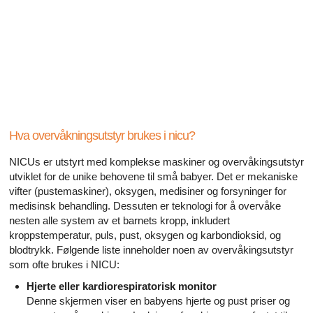
Alle artikler om diabetes og erektil dysfunksjon
Alle artikler om seksuelt overførbare sykdommer (SOS)
Alle artikler om seksuell helse
Alle artikler om diabetes og det endokrine systemet
Alle artikler om mannlige reproduksjonssystemet
Hva overvåkningsutstyr brukes i nicu?
NICUs er utstyrt med komplekse maskiner og overvåkingsutstyr
Alle artikler om Alzheimers sykdom
utviklet for de unike behovene til små babyer. Det er mekaniske
vifter (pustemaskiner), oksygen, medisiner og forsyninger for
medisinsk behandling. Dessuten er teknologi for å overvåke
nesten alle system av et barnets kropp, inkludert
kroppstemperatur, puls, pust, oksygen og karbondioksid, og
blodtrykk. Følgende liste inneholder noen av overvåkingsutstyr
som ofte brukes i NICU:
Hjerte eller kardiorespiratorisk monitor
Denne skjermen viser en babyens hjerte og pust priser og