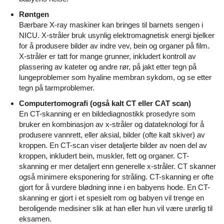
Røntgen
Bærbare X-ray maskiner kan bringes til barnets sengen i
NICU. X-stråler bruk usynlig elektromagnetisk energi bjelker
for å produsere bilder av indre vev, bein og organer på film.
X-stråler er tatt for mange grunner, inkludert kontroll av
plassering av kateter og andre rør, på jakt etter tegn på
lungeproblemer som hyaline membran sykdom, og se etter
tegn på tarmproblemer.
Computertomografi (også kalt CT eller CAT scan)
En CT-skanning er en bildediagnostikk prosedyre som
bruker en kombinasjon av x-stråler og datateknologi for å
produsere vannrett, eller aksial, bilder (ofte kalt skiver) av
kroppen. En CT-scan viser detaljerte bilder av noen del av
kroppen, inkludert bein, muskler, fett og organer. CT-
skanning er mer detaljert enn generelle x-stråler. CT skanner
også minimere eksponering for stråling. CT-skanning er ofte
gjort for å vurdere blødning inne i en babyens hode. En CT-
skanning er gjort i et spesielt rom og babyen vil trenge en
beroligende medisiner slik at han eller hun vil være urørlig til
eksamen.