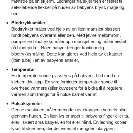
mønstre på en skjerm. Ledninger fra skjermen er festet til
selvklebende flekker på huden av babyens bryst, mage og
ben.
Blodtrykksmåler
Blodtrykket måles ved hjelp av en liten mansjett plassert
rundt babyens overarm eller ben. Med jevne mellomrom,
pumper en blodtrykksmåler opp mansjetten og måler nivået
på blodtrykket. Noen babyer trenger kontinuerlig
blodtrykksmåling. Dette kan gjøres ved hjelp av et kateter
(liten tube) i en av babyens arterier.
Temperatur
En temperatursonde plasseres på babyens hud med en
klebemiddellapp. En wire forbinder temperatur sonde til
overhead varmere (eller kuvøsen) for å bidra til å regulere
varmen som trengs for å holde barnet varmt.
Pulsoksymeter
Denne maskinen måler mengden av oksygen i barnets blod
gjennom huden. En liten lys er tapet til babyens finger eller tå,
eller i svært små babyer, en fot eller hånd. En ledning kobler
lyset til skjermen, der det vises at mengden oksygen i