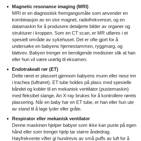
Magnetic resonance imaging (MRI)
MRI er en diagnostisk fremgangsmåte som anvender en
kombinasjon av en stor magnet, radiofrekvenser, og en
datamaskin for å produsere detaljerte bilder av organer og
strukturer i kroppen. Som en CT scan, er MR utføres i et
spesielt område av sykehuset. Det er ofte gjort for å
undersøke en babyens hjernestammen, ryggmarg, og
bløtvev. Babyen trenger en beroligende medisiner slik at han
eller hun vil være urørlig til eksamen.
Endotrakealt rør (ET)
Dette røret er plassert gjennom babyens munn eller nese inn
i trachea (luftrøret). ET tube holdes på plass med spesielle
båndet og kobler til en mekanisk ventilator (pustemaskin)
med fleksibel slange. An X-ray brukes for å kontrollere rørets
plassering. Når en baby har en ET tube, er han eller hun ute
av stand til å lage lyder eller gråte.
Respirator eller mekanisk ventilator
Denne maskinen hjelper babyer som ikke kan puste på egen
hånd eller som trenger hjelp tar større åndedrag.
Høyfrekvente vifter gi hundrevis av små puffs av luft for å