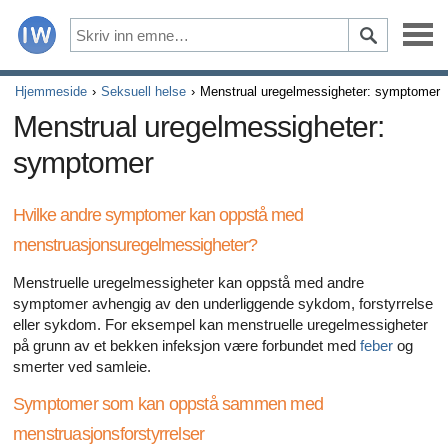
Sykdommer
Hjemmeside
Seksuell helse
Menstrual uregelmessigheter: symptomer
Menstrual uregelmessigheter:
Symptomer
symptomer
Legemidler og kosttilskudd
Hvilke andre symptomer kan oppstå med
Sunn livsstil
menstruasjonsuregelmessigheter?
Alle artikler om hvordan hjertet ditt påvirker din seksualit
Menstruelle uregelmessigheter kan oppstå med andre
symptomer avhengig av den underliggende sykdom, forstyrrelse
Alle artikler om depresjon og erektil dysfunksjon
eller sykdom. For eksempel kan menstruelle uregelmessigheter
på grunn av et bekken infeksjon være forbundet med
feber
og
Alle artikler om erektil dysfunksjon
smerter ved samleie.
Symptomer som kan oppstå sammen med
Alle artikler om relasjoner og erektil dysfunksjon
menstruasjonsforstyrrelser