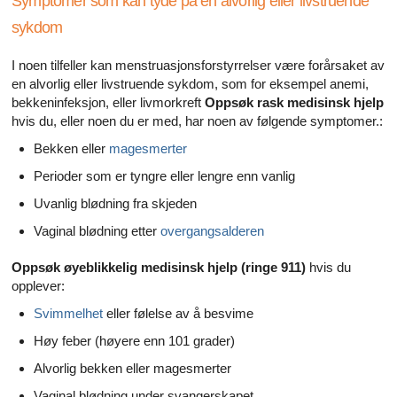
Symptomer som kan tyde på en alvorlig eller livstruende
sykdom
I noen tilfeller kan menstruasjonsforstyrrelser være forårsaket av
en alvorlig eller livstruende sykdom, som for eksempel anemi,
bekkeninfeksjon, eller livmorkreft
Oppsøk rask medisinsk hjelp
hvis du, eller noen du er med, har noen av følgende symptomer.:
Bekken eller
magesmerter
Perioder som er tyngre eller lengre enn vanlig
Uvanlig blødning fra skjeden
Vaginal blødning etter
overgangsalderen
Oppsøk øyeblikkelig medisinsk hjelp (ringe 911)
hvis du
opplever:
Svimmelhet
eller følelse av å besvime
Høy feber (høyere enn 101 grader)
Alvorlig bekken eller magesmerter
Vaginal blødning under svangerskapet