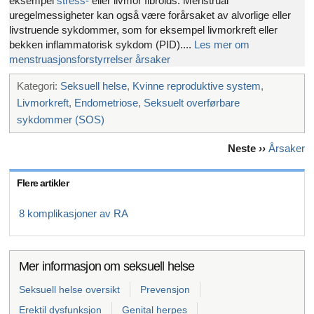
eksempel
stress-
eller livmor fibroids. Menstrual
uregelmessigheter kan også være forårsaket av alvorlige eller
livstruende sykdommer, som for eksempel livmorkreft eller
bekken inflammatorisk sykdom (PID)....
Les mer om
menstruasjonsforstyrrelser årsaker
Kategori:
Seksuell helse
,
Kvinne reproduktive system
,
Livmorkreft
,
Endometriose
,
Seksuelt overførbare
sykdommer (SOS)
Neste
››
Årsaker
Flere artikler
8 komplikasjoner av RA
Mer informasjon om seksuell helse
Seksuell helse oversikt
Prevensjon
Erektil dysfunksjon
Genital herpes