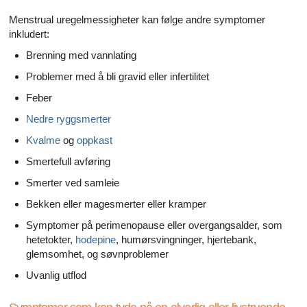
Alle artikler om diabetes og erektil dysfunksjon
Menstrual uregelmessigheter kan følge andre symptomer
inkludert:
Alle artikler om seksuelt overførbare sykdommer (SOS)
Brenning med vannlating
Alle artikler om seksuell helse
Problemer med å bli gravid eller infertilitet
Alle artikler om diabetes og det endokrine systemet
Feber
Nedre ryggsmerter
Alle artikler om mannlige reproduksjonssystemet
Kvalme
og
oppkast
Alle artikler om Alzheimers sykdom
Smertefull avføring
Smerter ved samleie
Bekken eller magesmerter eller kramper
Symptomer på perimenopause eller overgangsalder, som
hetetokter,
hodepine
, humørsvingninger, hjertebank,
glemsomhet, og søvnproblemer
Uvanlig utflod