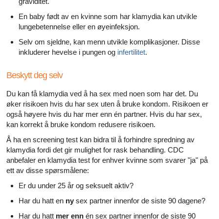
graviditet.
En baby født av en kvinne som har klamydia kan utvikle
lungebetennelse eller en øyeinfeksjon.
Selv om sjeldne, kan menn utvikle komplikasjoner. Disse
inkluderer hevelse i pungen og
infertilitet
.
Beskytt deg selv
Du kan få klamydia ved å ha sex med noen som har det. Du
øker risikoen hvis du har sex uten å bruke kondom. Risikoen er
også høyere hvis du har mer enn én partner. Hvis du har sex,
kan korrekt å bruke kondom redusere risikoen.
Å ha en screening test kan bidra til å forhindre spredning av
klamydia fordi det gir mulighet for rask behandling. CDC
anbefaler en klamydia test for enhver kvinne som svarer "ja" på
ett av disse spørsmålene:
Er du under 25 år og seksuelt aktiv?
Har du hatt en
ny
sex partner innenfor de siste 90 dagene?
Har du hatt
mer enn
én sex partner innenfor de siste 90