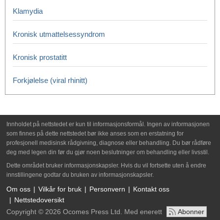
Klamydia
Kronisk utmattelsessyndrom
Kronisk prostatitt
Forkjølelse (viral rhinitt)
Innholdet på nettstedet er kun til informasjonsformål. Ingen av informasjonen
som finnes på dette nettstedet bør ikke anses som en erstatning for
profesjonell medisinsk rådgivning, diagnose eller behandling. Du bør rådføre
deg med legen din før du gjør noen beslutninger om behandling eller livsstil.
Dette området bruker informasjonskapsler. Hvis du vil fortsette uten å endre
innstillingene godtar du bruken av informasjonskapsler.
Om oss
Vilkår for bruk
Personvern
Kontakt oss
Nettstedoversikt
Copyright © 2026 Ocomes Press Ltd. Med enerett
Abonner