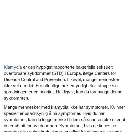
Alle artikler om diabetes og erektil dysfunksjon
Alle artikler om seksuelt overførbare sykdommer (SOS)
Alle artikler om seksuell helse
Alle artikler om diabetes og det endokrine systemet
Alle artikler om mannlige reproduksjonssystemet
Klamydia
er den hyppigst rapporterte bakterielle seksuelt
Alle artikler om Alzheimers sykdom
overførbare sykdommer (STD) i Europa, ifølge Centers for
Disease Control and Prevention. Likevel, mange mennesker
ikke vet om det. For offentlige helsemyndigheter, stoppe sin
spredningen er en prioritet. Heldigvis, kan du forebygge denne
sykdommen.
Mange mennesker med klamydia ikke har symptomer. Kvinner
spesielt er usannsynlig å ha symptomer. Hvis du har
symptomer, kan du legge merke til dem så snart en uke etter at
du er utsatt for sykdommen. Symptomer, hvis de finnes, er
smerter eller svie når du tisser og utflod fra skjeden eller penis.