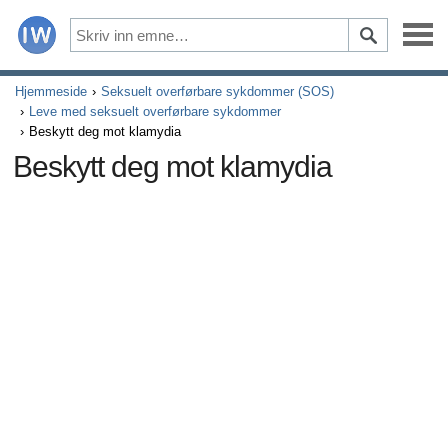
Sykdommer
Hjemmeside
Seksuelt overførbare sykdommer (SOS)
Leve med seksuelt overførbare sykdommer
Beskytt deg mot klamydia
Symptomer
Beskytt deg mot klamydia
Legemidler og kosttilskudd
Sunn livsstil
Alle artikler om hvordan hjertet ditt påvirker din seksualit
Alle artikler om depresjon og erektil dysfunksjon
Alle artikler om erektil dysfunksjon
Alle artikler om relasjoner og erektil dysfunksjon