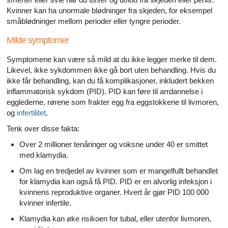
Kvinner kan ha unormale blødninger fra skjeden, for eksempel
småblødninger mellom perioder eller tyngre perioder.
Milde symptomer
Symptomene kan være så mild at du ikke legger merke til dem.
Likevel, ikke sykdommen ikke gå bort uten behandling. Hvis du
ikke får behandling, kan du få komplikasjoner, inkludert bekken
inflammatorisk sykdom (PID). PID kan føre til arrdannelse i
egglederne, rørene som frakter egg fra eggstokkene til livmoren,
og
infertilitet
.
Tenk over disse fakta:
Over 2 millioner tenåringer og voksne under 40 er smittet
med klamydia.
Om lag en tredjedel av kvinner som er mangelfullt behandlet
for klamydia kan også få PID. PID er en alvorlig infeksjon i
kvinnens reproduktive organer. Hvert år gjør PID 100 000
kvinner infertile.
Klamydia kan øke risikoen for tubal, eller utenfor livmoren,