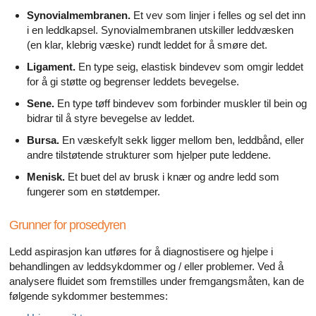
Synovialmembranen.
Et vev som linjer i felles og sel det inn
i en leddkapsel. Synovialmembranen utskiller leddvæsken
(en klar, klebrig væske) rundt leddet for å smøre det.
Ligament.
En type seig, elastisk bindevev som omgir leddet
for å gi støtte og begrenser leddets bevegelse.
Sene.
En type tøff bindevev som forbinder muskler til bein og
bidrar til å styre bevegelse av leddet.
Bursa.
En væskefylt sekk ligger mellom ben, leddbånd, eller
andre tilstøtende strukturer som hjelper pute leddene.
Menisk.
Et buet del av brusk i knær og andre ledd som
fungerer som en støtdemper.
Grunner for prosedyren
Ledd aspirasjon kan utføres for å diagnostisere og hjelpe i
behandlingen av leddsykdommer og / eller problemer. Ved å
analysere fluidet som fremstilles under fremgangsmåten, kan de
følgende sykdommer bestemmes: