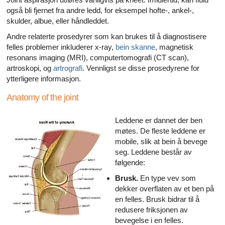
også bli fjernet fra andre ledd, for eksempel hofte-, ankel-,
skulder, albue, eller håndleddet.
Andre relaterte prosedyrer som kan brukes til å diagnostisere
felles problemer inkluderer x-ray,
bein skanne
, magnetisk
resonans imaging (MRI), computertomografi (CT scan),
artroskopi, og
artrografi
. Vennligst se disse prosedyrene for
ytterligere informasjon.
Anatomy of the joint
Leddene er dannet der ben
møtes. De fleste leddene er
mobile, slik at bein å bevege
seg. Leddene består av
følgende:
Brusk.
En type vev som
dekker overflaten av et ben på
en felles. Brusk bidrar til å
redusere friksjonen av
bevegelse i en felles.