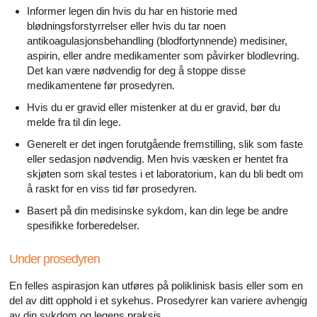
Informer legen din hvis du har en historie med
blødningsforstyrrelser eller hvis du tar noen
antikoagulasjonsbehandling (blodfortynnende) medisiner,
aspirin, eller andre medikamenter som påvirker blodlevring.
Det kan være nødvendig for deg å stoppe disse
medikamentene før prosedyren.
Hvis du er gravid eller mistenker at du er gravid, bør du
melde fra til din lege.
Generelt er det ingen forutgående fremstilling, slik som faste
eller sedasjon nødvendig. Men hvis væsken er hentet fra
skjøten som skal testes i et laboratorium, kan du bli bedt om
å raskt for en viss tid før prosedyren.
Basert på din medisinske sykdom, kan din lege be andre
spesifikke forberedelser.
Under prosedyren
En felles aspirasjon kan utføres på poliklinisk basis eller som en
del av ditt opphold i et sykehus. Prosedyrer kan variere avhengig
av din sykdom og legens praksis.