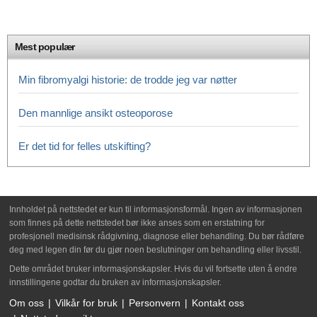
Mest populær
Min fibromyalgi historie: de trodde jeg var nøtter
Den mannlige ansikt osteoporose
Er det tid for felles utskifting?
Innholdet på nettstedet er kun til informasjonsformål. Ingen av informasjonen
som finnes på dette nettstedet bør ikke anses som en erstatning for
profesjonell medisinsk rådgivning, diagnose eller behandling. Du bør rådføre
deg med legen din før du gjør noen beslutninger om behandling eller livsstil.
Dette området bruker informasjonskapsler. Hvis du vil fortsette uten å endre
innstillingene godtar du bruken av informasjonskapsler.
Om oss
Vilkår for bruk
Personvern
Kontakt oss