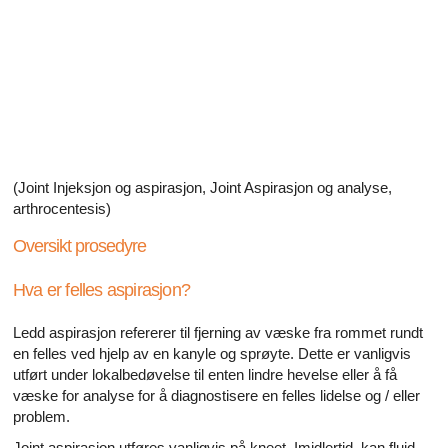
Alle artikler om diabetes og erektil dysfunksjon
Alle artikler om seksuelt overførbare sykdommer (SOS)
Alle artikler om seksuell helse
Alle artikler om diabetes og det endokrine systemet
Alle artikler om mannlige reproduksjonssystemet
(Joint Injeksjon og aspirasjon, Joint Aspirasjon og analyse,
arthrocentesis)
Alle artikler om Alzheimers sykdom
Oversikt prosedyre
Hva er felles aspirasjon?
Ledd aspirasjon refererer til fjerning av væske fra rommet rundt
en felles ved hjelp av en kanyle og sprøyte. Dette er vanligvis
utført under lokalbedøvelse til enten lindre hevelse eller å få
væske for analyse for å diagnostisere en felles lidelse og / eller
problem.
Joint aspirasjon utføres vanligvis på kneet. Imidlertid, kan fluid