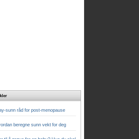
kler
ay-sunn råd for post-menopause
ordan beregne sunn vekt for deg