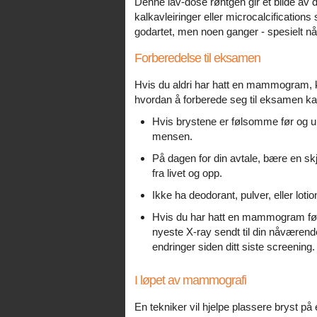
Denne lav-dose røntgen gir et bilde av 
kalkavleiringer eller microcalcifications
godartet, men noen ganger - spesielt når
Forberedelse til eksamen
Hvis du aldri har hatt en mammogram, k
hvordan å forberede seg til eksamen kan 
Hvis brystene er følsomme før og 
mensen.
På dagen for din avtale, bære en skj
fra livet og opp.
Ikke ha deodorant, pulver, eller lot
Hvis du har hatt en mammogram før,
nyeste X-ray sendt til din nåværende
endringer siden ditt siste screening.
I løpet av mammografi
En tekniker vil hjelpe plassere bryst på e