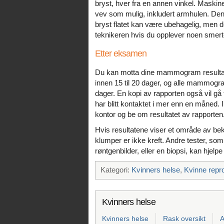
bryst, hver fra en annen vinkel. Maskine
vev som mulig, inkludert armhulen. Den
bryst flatet kan være ubehagelig, men de
teknikeren hvis du opplever noen smert
Etter eksamen
Du kan motta dine mammogram resultat
innen 15 til 20 dager, og alle mammogra
dager. En kopi av rapporten også vil gå 
har blitt kontaktet i mer enn en måned. 
kontor og be om resultatet av rapporten
Hvis resultatene viser et område av bek
klumper er ikke kreft. Andre tester, s
røntgenbilder, eller en biopsi, kan hjelp
Kategori:
Kvinners helse
,
Kvinne repr
Kvinners helse
Kvinners helse
Rask oversikt
A