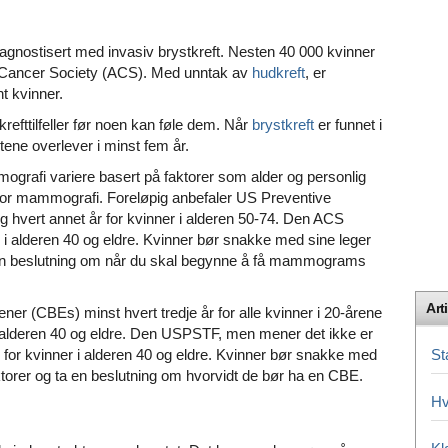
diagnostisert med invasiv brystkreft. Nesten 40 000 kvinner
 Cancer Society (ACS). Med unntak av
hudkreft
, er
nt kvinner.
fttilfeller før noen kan føle dem. Når
brystkreft
er funnet i
ntene overlever i minst fem år.
grafi variere basert på faktorer som alder og personlig
r for mammografi. Foreløpig anbefaler US Preventive
hvert annet år for kvinner i alderen 50-74. Den ACS
er i alderen 40 og eldre. Kvinner bør snakke med sine leger
r en beslutning om når du skal begynne å få mammograms
Arti
er (CBEs) minst hvert tredje år for alle kvinner i 20-årene
i alderen 40 og eldre. Den USPSTF, men mener det ikke er
 for kvinner i alderen 40 og eldre. Kvinner bør snakke med
St
ktorer og ta en beslutning om hvorvidt de bør ha en CBE.
Hv