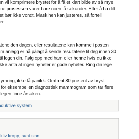
n vil komprimere brystet for å få et klart bilde av så mye
ne prosessen varer bare noen få sekunder. Etter å ha ditt
t bør ikke vondt. Maskinen kan justeres, så fortell
er.
ene den dagen, eller resultatene kan komme i posten
m anlegg er nå pålagt å sende resultatene til deg innen 30
til legen din. Følg opp med ham eller henne hvis du ikke
Ikke anta at ingen nyheter er gode nyheter. Ring din lege
.
ymring, ikke få panikk: Omtrent 80 prosent av bryst
om for eksempel en diagnostisk mammogram som tar flere
e legen finne årsaken.
oduktive system
ktiv kropp, sunt sinn