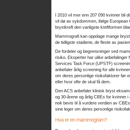
I 2010 vil mer enn 207 090 kvinner bli 
vil dø av sykdommen, ifølge European
brystkreft den vanligste kreftformen bla
Mammografi kan oppdage mange brystkre
de tidligste stadiene, de fleste av pasie
De fordeler og begrensninger ved mammo
risiko. Eksperter har ulike anbefalinge
Services Task Force (UPSTF) screening 
anbefaler årlig screening for alle kvinn
om deres personlige risikofaktorer fø
eller hvor ofte de skal få dem.
Den ACS anbefaler klinisk bryst eksamen
og 30-årene og årlig CBEs for kvinner 
nok bevis til å vurdere verdien av CBEs
sine leger om deres personlige risikofa
Hva er en mammogram?