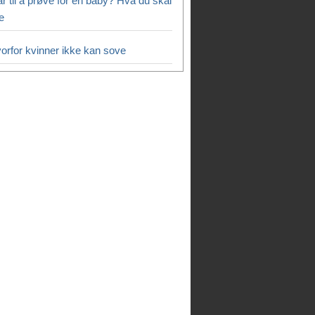
ar til å prøve for en baby? Hva du skal
te
orfor kvinner ikke kan sove