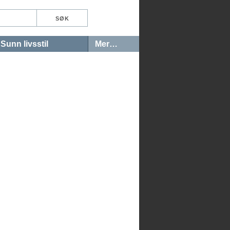
Sunn livsstil
Mer…