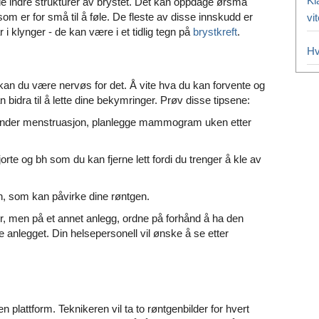
Kl
de indre strukturer av brystet. Det kan oppdage ørsmå
 som er for små til å føle. De fleste av disse innskudd er
vi
 i klynger - de kan være i et tidlig tegn på
brystkreft
.
Hv
an du være nervøs for det. Å vite hva du kan forvente og
bidra til å lette dine bekymringer. Prøv disse tipsene:
under menstruasjon, planlegge mammogram uken etter
orte og bh som du kan fjerne lett fordi du trenger å kle av
ion, som kan påvirke dine røntgen.
 men på et annet anlegg, ordne på forhånd å ha den
 anlegget. Din helsepersonell vil ønske å se etter
n plattform. Teknikeren vil ta to røntgenbilder for hvert