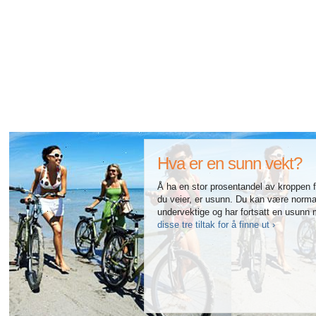
Alle artikler om diabetes og erektil dysfunksjon
Alle artikler om seksuelt overførbare sykdommer (SOS)
Alle artikler om seksuell helse
Alle artikler om diabetes og det endokrine systemet
Alle artikler om mannlige reproduksjonssystemet
Hva er en sunn vekt?
Alle artikler om Alzheimers sykdom
Å ha en stor prosentandel av kroppen f
du veier, er usunn. Du kan være normal
undervektige og har fortsatt en usunn
disse tre tiltak for å finne ut ›