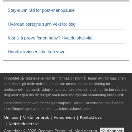
Stay-sunn råd for post-menopause
Hvordan beregne sunn vekt for deg
Klar til å prøve for en baby? Hva du skal vite
Hvorfor kvinner ikke kan sove
Innholdet på nettstedet er kun til informasjonsformål. Ingen av informasjonen
som finnes på dette nettstedet bør ikke anses som en erstatning for
profesjonell medisinsk rådgivning, diagnose eller behandling. Du bør rådføre
deg med legen din før du gjør noen beslutninger om behandling eller livsstil.
Dette området bruker informasjonskapsler. Hvis du vil fortsette uten å endre
innstillingene godtar du bruken av informasjonskapsler.
Om oss
Vilkår for bruk
Personvern
Kontakt oss
Nettstedoversikt
Copyright © 2026 Ocomes Press Ltd. Med enerett
Abonner