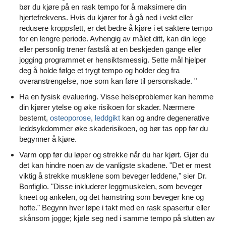
bør du kjøre på en rask tempo for å maksimere din
hjertefrekvens. Hvis du kjører for å gå ned i vekt eller
redusere kroppsfett, er det bedre å kjøre i et saktere tempo
for en lengre periode. Avhengig av målet ditt, kan din lege
eller personlig trener fastslå at en beskjeden gange eller
jogging programmet er hensiktsmessig. Sette mål hjelper
deg å holde følge et trygt tempo og holder deg fra
overanstrengelse, noe som kan føre til personskade. "
Ha en fysisk evaluering. Visse helseproblemer kan hemme
din kjører ytelse og øke risikoen for skader. Nærmere
bestemt,
osteoporose
,
leddgikt
kan og andre degenerative
leddsykdommer øke skaderisikoen, og bør tas opp før du
begynner å kjøre.
Varm opp før du løper og strekke når du har kjørt. Gjør du
det kan hindre noen av de vanligste skadene. "Det er mest
viktig å strekke musklene som beveger leddene," sier Dr.
Bonfiglio. "Disse inkluderer leggmuskelen, som beveger
kneet og ankelen, og det hamstring som beveger kne og
hofte." Begynn hver løpe i takt med en rask spasertur eller
skånsom jogge; kjøle seg ned i samme tempo på slutten av