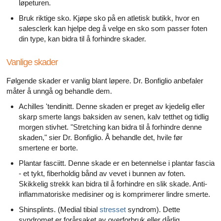
løpeturen.
Bruk riktige sko. Kjøpe sko på en atletisk butikk, hvor en
salesclerk kan hjelpe deg å velge en sko som passer foten
din type, kan bidra til å forhindre skader.
Vanlige skader
Følgende skader er vanlig blant løpere. Dr. Bonfiglio anbefaler
måter å unngå og behandle dem.
Achilles 'tendinitt. Denne skaden er preget av kjedelig eller
skarp smerte langs baksiden av senen, kalv tetthet og tidlig
morgen stivhet. "Stretching kan bidra til å forhindre denne
skaden," sier Dr. Bonfiglio. Å behandle det, hvile før
smertene er borte.
Plantar fasciitt. Denne skade er en betennelse i plantar fascia
- et tykt, fiberholdig bånd av vevet i bunnen av foten.
Skikkelig strekk kan bidra til å forhindre en slik skade. Anti-
inflammatoriske medisiner og is komprimerer lindre smerte.
Shinsplints. (Medial tibial
stresset
syndrom). Dette
syndromet er forårsaket av overforbruk eller dårlig