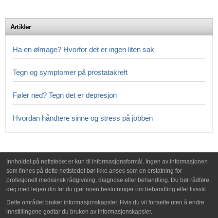
Artikler
Ha en ølmage? Hvorfor det er ingen liten sak
Tegn og symptomer på prostatakreft
Føler ned? Tegn det er depresjon
Hvordan håndtere sinne og stress på jobben
Innholdet på nettstedet er kun til informasjonsformål. Ingen av informasjonen
som finnes på dette nettstedet bør ikke anses som en erstatning for
profesjonell medisinsk rådgivning, diagnose eller behandling. Du bør rådføre
deg med legen din før du gjør noen beslutninger om behandling eller livsstil.
Dette området bruker informasjonskapsler. Hvis du vil fortsette uten å endre
innstillingene godtar du bruken av informasjonskapsler.