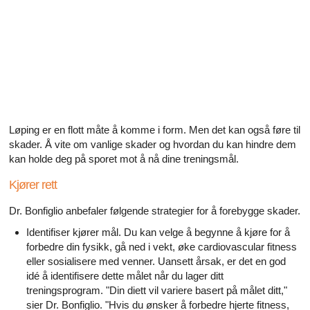
Alle artikler om diabetes og erektil dysfunksjon
Alle artikler om seksuelt overførbare sykdommer (SOS)
Alle artikler om seksuell helse
Alle artikler om diabetes og det endokrine systemet
Alle artikler om mannlige reproduksjonssystemet
Løping er en flott måte å komme i form. Men det kan også føre til
skader. Å vite om vanlige skader og hvordan du kan hindre dem
kan holde deg på sporet mot å nå dine treningsmål.
Alle artikler om Alzheimers sykdom
Kjører rett
Dr. Bonfiglio anbefaler følgende strategier for å forebygge skader.
Identifiser kjører mål. Du kan velge å begynne å kjøre for å
forbedre din fysikk, gå ned i vekt, øke cardiovascular fitness
eller sosialisere med venner. Uansett årsak, er det en god
idé å identifisere dette målet når du lager ditt
treningsprogram. "Din diett vil variere basert på målet ditt,"
sier Dr. Bonfiglio. "Hvis du ønsker å forbedre hjerte fitness,