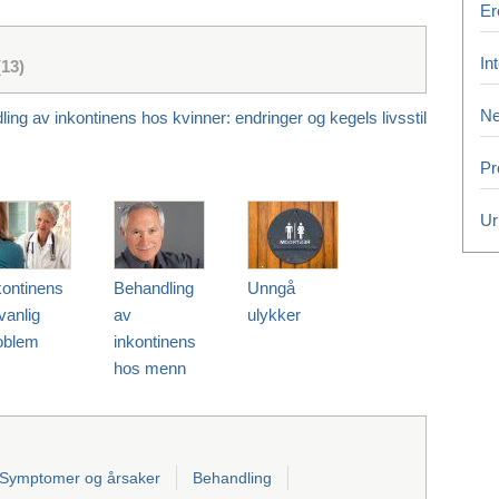
Er
Int
(13)
Ne
ing av inkontinens hos kvinner: endringer og kegels livsstil
Pr
Ur
kontinens
Behandling
Unngå
vanlig
av
ulykker
oblem
inkontinens
hos menn
Symptomer og årsaker
Behandling