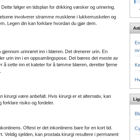
 Dette følger en tidsplan for drikking væsker og urinering.
øvelsene involverer stramme musklene i lukkemuskelen og
e dem. Legen din kan forklare hvordan du gjør dem.
Arti
Er
ov
n gjennom urinrøret inn i blæren. Det drenerer urin. En
er urin inn i en oppsamlingspose. Det bæres det meste av
yr å sette inn et kateter for å tømme blæren, deretter fjerne
Ke
.
Hv
 kirurgi være anbefalt. Hvis kirurgi er et alternativ, kan
Li
forklare risiko og fordeler.
Bl
inkontinens. Oftest er det inkontinens bare for en kort tid.
Cy
rt. Veldig sjelden, kan prostata kirurgi resultere i permanent