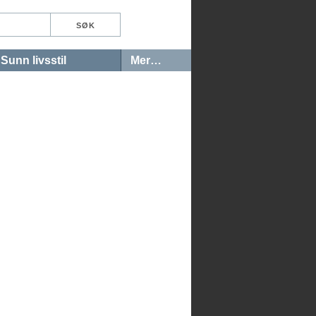
Sunn livsstil
Mer…