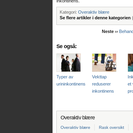
inkontinens.
Kategori:
Overaktiv blære
Se flere artikler i denne kategorien
Neste
››
Behandl
Se også:
Typer av
Vekttap
In
urininkontinens
reduserer
et 
inkontinens
pr
Overaktiv blære
Overaktiv blære
Rask oversikt