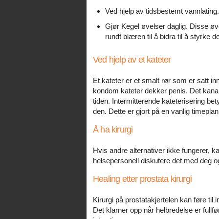
Ved hjelp av tidsbestemt vannlating.
Gjør Kegel øvelser daglig. Disse 
rundt blæren til å bidra til å styrk
Ved hjelp av et kateter
Et kateter er et smalt rør som er satt in
kondom kateter dekker penis. Det kanal
tiden. Intermitterende kateterisering bet
den. Dette er gjort på en vanlig timeplan
Å ha kirurgi
Hvis andre alternativer ikke fungerer, kan
helsepersonell diskutere det med deg og 
Healing etter prostata kirurgi
Kirurgi på prostatakjertelen kan føre til 
Det klarner opp når helbredelse er fullfø