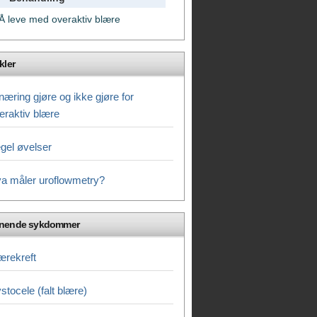
Å leve med overaktiv blære
kler
næring gjøre og ikke gjøre for
eraktiv blære
gel øvelser
a måler uroflowmetry?
gnende sykdommer
ærekreft
stocele (falt blære)