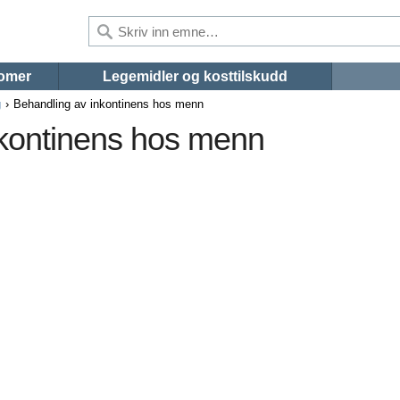
omer
Legemidler og kosttilskudd
g
Behandling av inkontinens hos menn
nkontinens hos menn