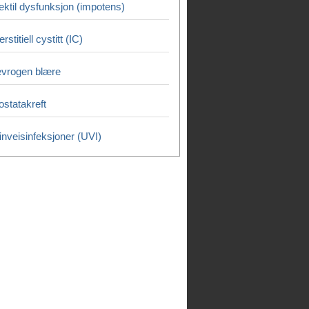
ektil dysfunksjon (impotens)
erstitiell cystitt (IC)
vrogen blære
ostatakreft
inveisinfeksjoner (UVI)