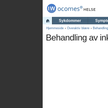
Sykdommer
Sympt
Hjemmeside
Overaktiv blære
Behandlin
Behandling av i