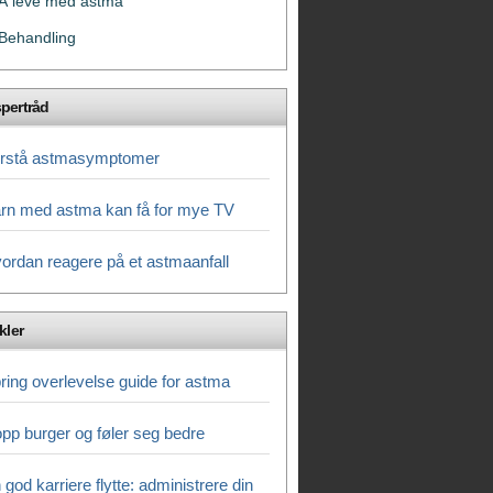
Å leve med astma
Behandling
pertråd
rstå astmasymptomer
rn med astma kan få for mye TV
ordan reagere på et astmaanfall
kler
ring overlevelse guide for astma
pp burger og føler seg bedre
 god karriere flytte: administrere din