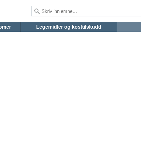
omer
Legemidler og kosttilskudd