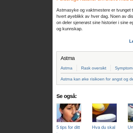
Astmasyke og vaktmestere er tvunget t
hvert øyeblikk av hver dag. Noen av di
on deler sjenerøst sine historier i sine 
og kunnskap.
L
Astma
Astma
Rask oversikt
Symptome
Astma kan øke risikoen for angst og d
Se også:
5 tips for ditt
Hva du skal
Un