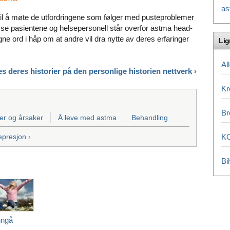
as
il å møte de utfordringene som følger med pusteproblemer
sse pasientene og helsepersonell står overfor astma head-
egne ord i håp om at andre vil dra nytte av deres erfaringer
Li
Al
es deres historier på den personlige historien
nettverk ›
Kr
Br
r og årsaker
Å leve med astma
Behandling
epresjon ›
K
Bi
ngå