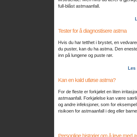
full-blåst astmaanfall.
Tester for å diagnostisere astma
Hvis du har tetthet i brystet, en vedvar
du puster, kan du ha astma. Den eneste 
inn på lungene og puste rør.
Les 
Kan en kald utløse astma?
For de fleste er forkjølet en liten irrita
astmaanfall. Forkjølelse kan være særli
og andre infeksjoner, som for eksempel
risikoen for astmaanfall i deg eller barnet
Personlige historier om å leve med 