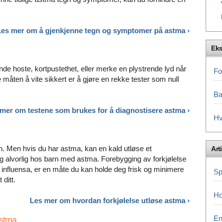
Les mer om å gjenkjenne tegn og symptomer på
astma ›
Eks
ende hoste, kortpustethet, eller merke en plystrende lyd når
Fo
måten å vite sikkert er å gjøre en rekke tester som null
Ba
mer om testene som brukes for å diagnostisere
astma ›
Hv
sjon. Men hvis du har astma, kan en kald utløse et
Arti
g alvorlig hos barn med astma. Forebygging av forkjølelse
 influensa, er en måte du kan holde deg frisk og minimere
Sp
 ditt.
Ho
Les mer om hvordan forkjølelse utløse
astma ›
En
astma