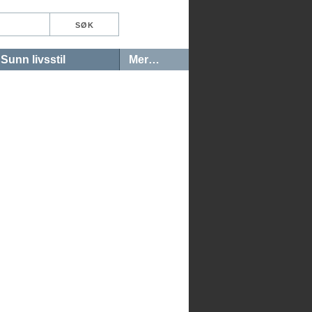
Sunn livsstil
Mer…