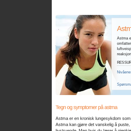
Astm
Astma e
omfatter
luftveis
reaksjo
RESSU
Nivåene
Spørsmå
Unngå a
Tegn og symptomer på astma
Astma er en kronisk lungesykdom som er
Astma kan gjøre det vanskelig å puste, o
livstruende. Men hvis du lærer å gjenkj