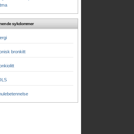
tma
gnende sykdommer
lergi
onisk bronkitt
onkiolitt
OLS
hulebetennelse