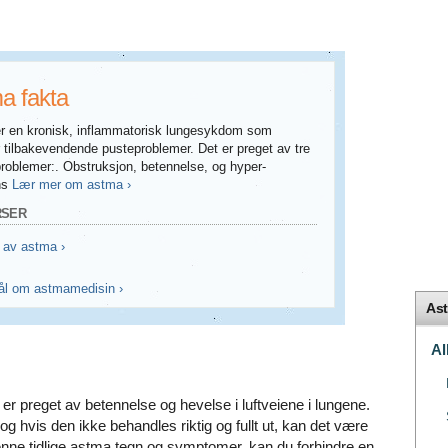
a fakta
r en kronisk, inflammatorisk lungesykdom som
 tilbakevendende pusteproblemer. Det er preget av tre
problemer:. Obstruksjon, betennelse, og hyper-
ns
Lær mer om astma ›
RSER
 av astma ›
l om astmamedisin ›
As
stma utløser ›
Al
 preget av betennelse og hevelse i luftveiene i lungene.
g hvis den ikke behandles riktig og fullt ut, kan det være
enne tidlige astma tegn og symptomer, kan du forhindre en