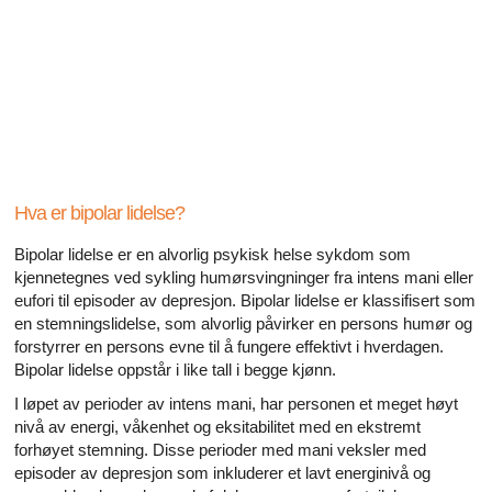
Alle artikler om diabetes og erektil dysfunksjon
Alle artikler om seksuelt overførbare sykdommer (SOS)
Alle artikler om seksuell helse
Alle artikler om diabetes og det endokrine systemet
Alle artikler om mannlige reproduksjonssystemet
Hva er bipolar lidelse?
Bipolar lidelse er en alvorlig psykisk helse sykdom som
Alle artikler om Alzheimers sykdom
kjennetegnes ved sykling humørsvingninger fra intens mani eller
eufori til episoder av depresjon. Bipolar lidelse er klassifisert som
en stemningslidelse, som alvorlig påvirker en persons humør og
forstyrrer en persons evne til å fungere effektivt i hverdagen.
Bipolar lidelse oppstår i like tall i begge kjønn.
I løpet av perioder av intens mani, har personen et meget høyt
nivå av energi, våkenhet og eksitabilitet med en ekstremt
forhøyet stemning. Disse perioder med mani veksler med
episoder av depresjon som inkluderer et lavt energinivå og