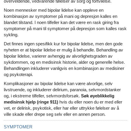
overveldende, vedvarende følelser av sorg og fortvilelse.
Noen mennesker med bipolar lidelse kan oppleve en
kombinasjon av symptomer på mani og depresjon kalles en
blandet tilstand. I noen tilfeller kan det være en rask giring fra
symptomer på mani til symptomer på depresjon som kalles rask
sykling.
Det finnes ingen spesifikk kur for bipolar lidelse, men den gode
nyheten er at bipolar lidelse er mulig å behandle. Behandling av
bipolar lidelse, varierer avhengig av alvorlighetsgraden av
sykdommen, og en medisinsk historie, alder og generelle helse.
Behandlingen inkluderer vanligvis en kombinasjon av medisiner
og psykoterapi.
Komplikasjoner av bipolar lidelse kan være alvorlige, selv
livstruende, og inkluderer delirium, paranoia, selvmordstanker
og, i ekstreme tilfeller, selvmordsforsøk.
Søk øyeblikkelig
medisinsk hjelp (ringe 911)
hvis du eller noen du er med eller
vet, er delirisk, psykotisk, eller har eller uttrykke følelser av å
ville skade eller drepe seg selv eller en annen person.
SYMPTOMER