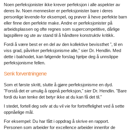
Noen perfeksjonister ikke krever perfeksjon i alle aspekter av
deres liv. Noen mennesker er perfeksjonister bare i deres
personlige levende-for eksempel, og prøver å heve perfekte barn
eller finne den perfekte make. Andre er perfeksjonister på
arbeidsplassen og ofte regnes som supercompetitive, dårlige
lagspillere og ute av stand til å håndtere konstruktiv kritikk.
Fordi å være best er en del av den kollektive bevissthet ", til en
viss grad, påvirker perfeksjonisme alle," sier Dr. Hendlin. Med
dette i bakhodet, kan følgende forslag hjelpe deg å unnslippe
perfeksjonisme fellen.
Senk forventningene
Som et første skritt, slutte å gjøre perfeksjonisme en dyd.
"Forstå det er umulig å oppnå perfeksjon," sier Dr. Hendlin. "Bare
fordi du kan tenke det betyr ikke at du kan få det til."
I stedet, fortell deg selv at du vil vie for fortreffelighet ved å sette
oppnåelige mål.
For eksempel: Du har fått i oppdrag å skrive en rapport.
Personen som arbeider for excellence arbeider innenfor de