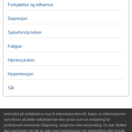
Forkjølelse og influensa
Depresjon
Spiseforstyrrelser
Fatigue
Hjertesykdom
Hypertensjon
Sår
Innholdet på nettstedet er kun til informasjonsformål. Ingen av informasjonen
som finnes på dette nettstedet bør ikke anses som en erstatning for
profesjonell medisinsk rådgivning, diagnose eller behandling. Du bør rådføre
deg med legen din før du gjør noen beslutninger om behandling eller livsstil.