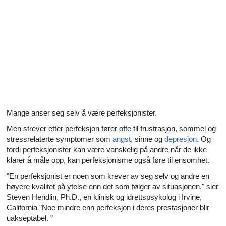
Alle artikler om diabetes og erektil dysfunksjon
Alle artikler om seksuelt overførbare sykdommer (SOS)
Alle artikler om seksuell helse
Alle artikler om diabetes og det endokrine systemet
Alle artikler om mannlige reproduksjonssystemet
Mange anser seg selv å være perfeksjonister.
Alle artikler om Alzheimers sykdom
Men strever etter perfeksjon fører ofte til frustrasjon, sommel og
stressrelaterte symptomer som
angst
, sinne og
depresjon
. Og
fordi perfeksjonister kan være vanskelig på andre når de ikke
klarer å måle opp, kan perfeksjonisme også føre til ensomhet.
"En perfeksjonist er noen som krever av seg selv og andre en
høyere kvalitet på ytelse enn det som følger av situasjonen," sier
Steven Hendlin, Ph.D., en klinisk og idrettspsykolog i Irvine,
California "Noe mindre enn perfeksjon i deres prestasjoner blir
uakseptabel. "