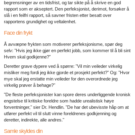
begrensninger av en tidsfrist, og tar sikte på å skrive en god
rapport som er akseptert. Den perfeksjonist, derimot, forsøker å
slå i en feilfri rapport, så savner fristen etter besatt over
rapportens grundighet og veltalenhet.
Face din frykt
Å avvæpne frykten som motiverer perfeksjonisme, spør deg
selv: "Hvis jeg ikke gjør en perfekt jobb, som kommer til å bli sint
Hvem skal godkjenne?"
Deretter grave dypere ved å spørre: "Vil min veileder virkelig
misliker meg fordi jeg ikke gjorde et prosjekt perfekt?" Og: "Hvor
mye skal jeg erstatte min veileder for den overordnede jeg
virkelig prøver å behage?"
"De fleste perfeksjonister kan spore deres underliggende kronisk
engstelse til kritiske foreldre som hadde urealistisk høye
forventninger," sier Dr. Hendlin. "De har det ubevisste håp om at
utfører perfekt vil til slutt vinne foreldrenes godkjenning og
deretter, indirekte, alle andres."
Samle skyldes din