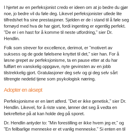
I hjertet av en perfeksjonist credo er ideen om at jo bedre du gjør
noe, jo bedre vil du føle deg. Likevel perfeksjonister utlede lite
tilfredshet fra sine prestasjoner. Sjelden er de i stand til å føle seg
fornøyd med hva de har gjort, fordi ingenting er egentlig perfekt.
"De er i en hast for å komme til neste utfordring," sier Dr.
Hendlin.
Folk som strever for excellence, derimot, er "motivert av
suksess og de gode følelsene knyttet til det," sier han. For å
løsne grepet av perfeksjonisme, ta en pause etter at du har
fullført en vanskelig oppgave, nyte gevinsten av en jobb
tilstrekkelig gjort. Gratulasjoner deg selv og gi deg selv sårt
tiltrengte nedetid tjene som psykologisk næring.
Adopter en aksept
Perfeksjonisme er en lært atferd. "Det er ikke genetisk," sier Dr.
Hendlin. Likevel, for å riste vane, lønner det seg å vedta en
bekreftelse på at kan holde deg på sporet.
Dr. Hendlin antyder to: "Min forestilling er ikke hvem jeg er," og
"En feilbarlige menneske er et vanlig menneske." Si enten en til