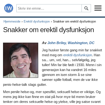
Sykdommer
Hjemmeside
Erektil dysfunksjon
Snakker om erektil dysfunksjon
Snakker om erektil dysfunksjon
Symptomer
Av
John Briley, Washington, DC
Legemidler og kosttilskudd
Jeg husker første gang min far snakket
Sunn livsstil
med meg om
erektil dysfunksjon
. Han
sa... um, vel, han... selvfølgelig, jeg
Alle artikler om hvordan hjertet ditt påvirker din seksualit
tuller! Min far ble født i 1930. Menn i sin
generasjon kan ha vandret 16 miles
gjennom en isen storm å se sine
Alle artikler om depresjon og erektil dysfunksjon
sønner spille fotball, men de var ikke
penis-helse-talk slags gutter.
Alle artikler om erektil dysfunksjon
Men penile helse-og, mer spesifikt, seksuell helse-er viktige. Og
Alle artikler om relasjoner og erektil dysfunksjon
mens jeg ikke kan finne en stat på hvor mye tid menn bruker
tenker om deres seksuelle helse og ytelse, ville jeg satse svaret