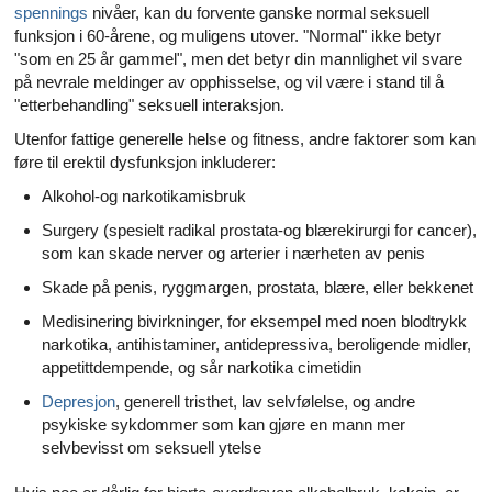
spennings
nivåer, kan du forvente ganske normal seksuell
funksjon i 60-årene, og muligens utover. "Normal" ikke betyr
"som en 25 år gammel", men det betyr din mannlighet vil svare
på nevrale meldinger av opphisselse, og vil være i stand til å
"etterbehandling" seksuell interaksjon.
Utenfor fattige generelle helse og fitness, andre faktorer som kan
føre til erektil dysfunksjon inkluderer:
Alkohol-og narkotikamisbruk
Surgery (spesielt radikal prostata-og blærekirurgi for cancer),
som kan skade nerver og arterier i nærheten av penis
Skade på penis, ryggmargen, prostata, blære, eller bekkenet
Medisinering bivirkninger, for eksempel med noen blodtrykk
narkotika, antihistaminer, antidepressiva, beroligende midler,
appetittdempende, og sår narkotika cimetidin
Depresjon
, generell tristhet, lav selvfølelse, og andre
psykiske sykdommer som kan gjøre en mann mer
selvbevisst om seksuell ytelse