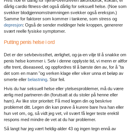
Hvis noe er dårlig for hjerte-overdreven alkoholbruk, kokain, er
dårlig cardio fitness-det også dårlig for seksuell helse. (Noe som
svekker blodgjennomstrømningen svekker også ereksjon.)
Samme for faktorer som kommer i tankene, som stress og
depresjon
: Også de sender meldinger hele kroppen, genererer
svært reelle fysiske symptomer.
Putting penis helse i ord
Det er der selvbevissthet, ærlighet, og-ja-en vilje til å snakke om
penis helse kommer i. Selv i denne opplyste tid, vi menn er altfor
ofte trent, diseaseed, og oppfordres til å børste den av, for å "ta
det som en mann "og verken klage eller viker unna et beløp av
smerte eller
belastning
. Stor feil.
Hvis du har seksuell helse eller ytelsesproblemer, må du være
ærlig med partneren din (forutsatt at du stoler på henne eller
ham). Av like stor prioritet: Få med legen din og beskrive
problemet ditt. Legen din kan prøve å kurere bare hva han eller
hun vet om, og, så vidt jeg vet, vil svært få leger teste erektil
respons med mindre de vet at du har problemer.
Så langt har jeg vært heldig-alder 43 og ingen tegn ennå av