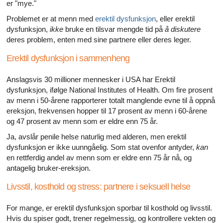
Alle artikler om diabetes og erektil dysfunksjon
er "mye."
Problemet er at menn med
erektil dysfunksjon
, eller erektil
Alle artikler om seksuelt overførbare sykdommer (SOS)
dysfunksjon,
ikke
bruke en tilsvar mengde tid på
å diskutere
deres problem, enten med sine partnere eller deres leger.
Alle artikler om seksuell helse
Erektil dysfunksjon i sammenheng
Alle artikler om diabetes og det endokrine systemet
Anslagsvis 30 millioner mennesker i USA har Erektil
dysfunksjon, ifølge National Institutes of Health. Om fire prosent
Alle artikler om mannlige reproduksjonssystemet
av menn i 50-årene rapporterer totalt manglende evne til å oppnå
ereksjon, frekvensen hopper til 17 prosent av menn i 60-årene
Alle artikler om Alzheimers sykdom
og 47 prosent av menn som er eldre enn 75 år.
Ja, avslår penile helse naturlig med alderen, men erektil
dysfunksjon er ikke uunngåelig. Som stat ovenfor antyder,
kan
en rettferdig andel av menn som er eldre enn 75 år nå, og
antagelig bruker-ereksjon.
Livsstil, kosthold og stress: partnere i seksuell helse
For mange, er erektil dysfunksjon sporbar til kosthold og livsstil.
Hvis du spiser godt, trener regelmessig, og kontrollere vekten og