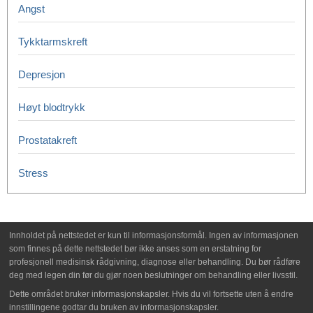
Angst
Tykktarmskreft
Depresjon
Høyt blodtrykk
Prostatakreft
Stress
Innholdet på nettstedet er kun til informasjonsformål. Ingen av informasjonen
som finnes på dette nettstedet bør ikke anses som en erstatning for
profesjonell medisinsk rådgivning, diagnose eller behandling. Du bør rådføre
deg med legen din før du gjør noen beslutninger om behandling eller livsstil.
Dette området bruker informasjonskapsler. Hvis du vil fortsette uten å endre
innstillingene godtar du bruken av informasjonskapsler.