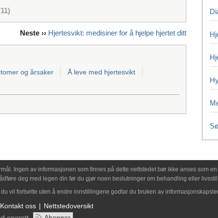
(11)
Di
Neste
››
Hjertesvikt: medisiner for å hjelpe hjertet ditt
Hj
Hj
tomer og årsaker
Å leve med hjertesvikt
Hy
Me
S
ormål. Ingen av informasjonen som finnes på dette nettstedet bør ikke anses som en 
ådføre deg med legen din før du gjør noen beslutninger om behandling eller livsstil
du vil fortsette uten å endre innstillingene godtar du bruken av informasjonskapsler
Kontakt oss
Nettstedoversikt
ed enerett
Abonner