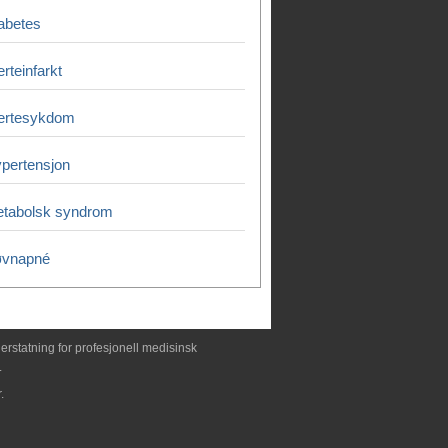
abetes
erteinfarkt
ertesykdom
pertensjon
tabolsk syndrom
øvnapné
erstatning for profesjonell medisinsk
.
.