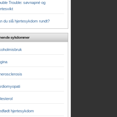
uble Trouble: søvnapné og
ertesvikt
n du slå hjertesykdom rundt?
gnende sykdommer
koholmisbruk
gina
herosclerosis
rdiomyopati
lesterol
dfødt hjertesykdom