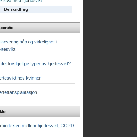
Å leve med hjertesvikt
Behandling
pertråd
lansering håp og virkelighet i
ertesvikt
 det forskjellige typer av hjertesvikt?
ertesvikt hos kvinner
ertetransplantasjon
kler
rbindelsen mellom hjertesvikt, COPD