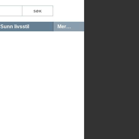
Sunn livsstil
Mer…