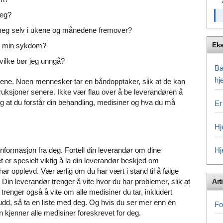
meg?
på meg selv i ukene og månedene fremover?
Eks
re min sykdom?
hvilke bør jeg unngå?
Ba
hj
arene. Noen mennesker tar en båndopptaker, slik at de kan
struksjoner senere. Ikke vær flau over å be leverandøren å
ig at du forstår din behandling, medisiner og hva du må
Er
Hj
g informasjon fra deg. Fortell din leverandør om dine
Hj
er spesielt viktig å la din leverandør beskjed om
har opplevd. Vær ærlig om du har vært i stand til å følge
 Din leverandør trenger å vite hvor du har problemer, slik at
Arti
trenger også å vite om alle medisiner du tar, inkludert
udd, så ta en liste med deg. Og hvis du ser mer enn én
Fo
 kjenner alle medisiner foreskrevet for deg.