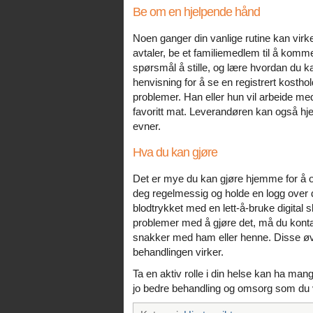
Be om en hjelpende hånd
Noen ganger din vanlige rutine kan virke
avtaler, be et familiemedlem til å komm
spørsmål å stille, og lære hvordan du 
henvisning for å se en registrert kosthold
problemer. Han eller hun vil arbeide med
favoritt mat. Leverandøren kan også hje
evner.
Hva du kan gjøre
Det er mye du kan gjøre hjemme for å o
deg regelmessig og holde en logg over 
blodtrykket med en lett-å-bruke digital
problemer med å gjøre det, må du kontak
snakker med ham eller henne. Disse øve
behandlingen virker.
Ta en aktiv rolle i din helse kan ha ma
jo bedre behandling og omsorg som du v