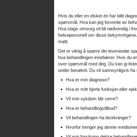
Hvis du eller en elsket én har blitt diag
spørsmål. Hva kan jeg forvente av beh
Hva slags omsorg vil bli nødvendig i fr
helsepersonell om disse bekymringene. D
møtt.
Det er viktig å spørre din leverandør s
hva behandlingen innebærer. Hvis du er u
over spørsmål med deg. Du kan gi listen
under besøket. Du vil sannsynligvis ha
Hva er min diagnose?
Hva er mitt hjerte funksjon eller ej
Vil min sykdom blir verre?
Hva er behandlingstilbud?
Vil behandlingen ha bivirkninger?
Hvorfor trenger jeg denne medisine
Vil min forsikring dekke behandling