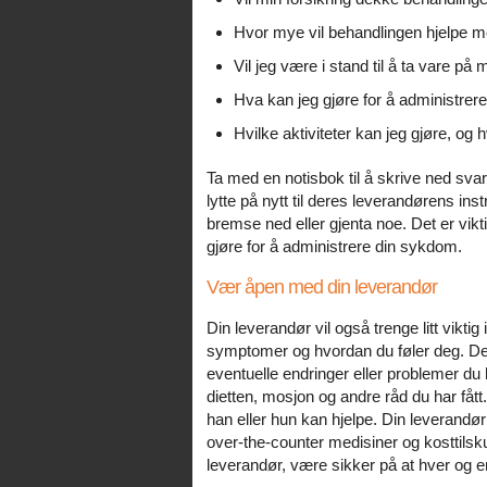
Hvor mye vil behandlingen hjelpe 
Vil jeg være i stand til å ta vare 
Hva kan jeg gjøre for å administre
Hvilke aktiviteter kan jeg gjøre, og 
Ta med en notisbok til å skrive ned sv
lytte på nytt til deres leverandørens in
bremse ned eller gjenta noe. Det er vikt
gjøre for å administrere din sykdom.
Vær åpen med din leverandør
Din leverandør vil også trenge litt vikti
symptomer og hvordan du føler deg. Det 
eventuelle endringer eller problemer du 
dietten, mosjon og andre råd du har fått.
han eller hun kan hjelpe. Din leverandør 
over-the-counter medisiner og kosttilsk
leverandør, være sikker på at hver og en