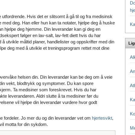
Do
hj
 utfordrende. Hvis det er slitsomt å gå til og fra medisinsk
e med deg. Han eller hun kan ta notater, hjelpe deg å huske
Ka
kan hjelpe deg hjemme. Din leverandør kan gi deg en
sekspert følger en lav-salt, lav-fett diett hvis du har
 å utvikle måltid planer, handlelister og oppskrifter med din
Li
lpe deg med å utvikle et treningsprogram rettet mot dine
Al
An
vervåke helsen din. Din leverandør kan be deg om å veie
din vekt, blodtrykk og symptomer. Du kan spore
At
 skjerm. Ta medisiner som foreskrevet. Hvis du har
te leverandøren. Aldri slutte å ta medisiner før du
Ka
lsene vil hjelpe din leverandør vurdere hvor godt
Ko
nge fordeler. Jo mer du og din leverandør vet om
hjertesvikt
,
il motta for din sykdom.
Me