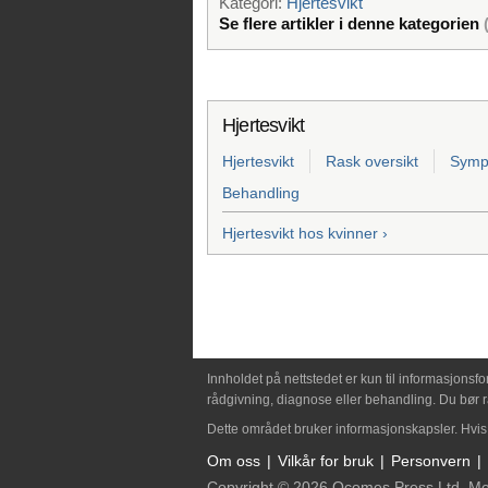
Kategori:
Hjertesvikt
Se flere artikler i denne kategorien
Hjertesvikt
Hjertesvikt
Rask oversikt
Symp
Behandling
Hjertesvikt hos kvinner ›
Innholdet på nettstedet er kun til informasjonsf
rådgivning, diagnose eller behandling. Du bør r
Dette området bruker informasjonskapsler. Hvis 
Om oss
Vilkår for bruk
Personvern
Copyright © 2026 Ocomes Press Ltd. M