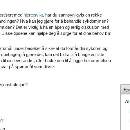
nostisert med
hjertesvikt
, har du sannsynligvis en rekke
andlingen? Hva kan jeg gjøre for å behandle sykdommen?
emtiden? Det er viktig å ha en åpen og ærlig diskusjon med
isse tipsene kan hjelpe deg å sørge for at dine behov blir
pørsmål under besøket å sikre at du forstår din sykdom og
behagelig å gjøre det, kan det bidra til å bringe en liste
 til din leverandør, eller bruke den til å jogge hukommelsen
 svar på spørsmål som disse:
eksjonsfraksjon?
Hje
Al
n?
en?