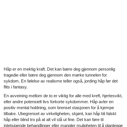
Alle artikler om diabetes og erektil dysfunksjon
Alle artikler om seksuelt overførbare sykdommer (SOS)
Alle artikler om seksuell helse
Alle artikler om diabetes og det endokrine systemet
Alle artikler om mannlige reproduksjonssystemet
Alle artikler om Alzheimers sykdom
Håp er en mektig kraft. Det kan bære deg gjennom personlig
tragedie eller bære deg gjennom den mørke tunnelen for
sykdom. En følelse av realisme teller også, jording håp før det
flits i fantasy.
En avveining mellom de to er viktig for alle med kreft, hjertesvikt,
eller andre potensielt livs forkorte sykdommer. Håp avler en
positiv mental holdning, som brensel stasjonen for å kjempe
tilbake. Ubegrenset av virkeligheten, skjønt, kan håp bli falskt
håp eller blind tro på at alt vil slå ut fine. Det kan føre til
intetsigende behandlinger eller mangler muligheten til å planlegge