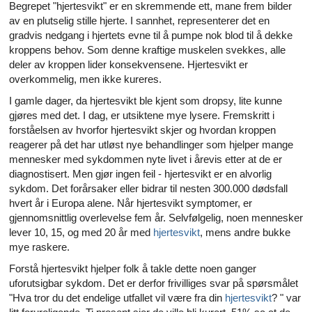
Begrepet "hjertesvikt" er en skremmende ett, mane frem bilder
av en plutselig stille hjerte. I sannhet, representerer det en
gradvis nedgang i hjertets evne til å pumpe nok blod til å dekke
kroppens behov. Som denne kraftige muskelen svekkes, alle
deler av kroppen lider konsekvensene. Hjertesvikt er
overkommelig, men ikke kureres.
I gamle dager, da hjertesvikt ble kjent som dropsy, lite kunne
gjøres med det. I dag, er utsiktene mye lysere. Fremskritt i
forståelsen av hvorfor hjertesvikt skjer og hvordan kroppen
reagerer på det har utløst nye behandlinger som hjelper mange
mennesker med sykdommen nyte livet i årevis etter at de er
diagnostisert. Men gjør ingen feil - hjertesvikt er en alvorlig
sykdom. Det forårsaker eller bidrar til nesten 300.000 dødsfall
hvert år i Europa alene. Når hjertesvikt symptomer, er
gjennomsnittlig overlevelse fem år. Selvfølgelig, noen mennesker
lever 10, 15, og med 20 år med
hjertesvikt
, mens andre bukke
mye raskere.
Forstå hjertesvikt hjelper folk å takle dette noen ganger
uforutsigbar sykdom. Det er derfor frivilliges svar på spørsmålet
"Hva tror du det endelige utfallet vil være fra din
hjertesvikt
? " var