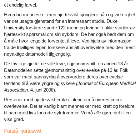
et endelig farvel.
Hvordan mennesker med hjertesvikt sjonglere håp og virkelighet
var det usagte gjenstand for en interessant studie. Duke
University forskere spurte 122 menn og kvinner i ulike stadier av
hjertesvikt spørsmål om sin sykdom. De har også bedt dem om
å måle hvor lenge de forventet å leve. Ved hjelp av informasjon
fra de frivilliges leger, forskere anslått overlevelse med den mest
nøyaktige datamodell tilgjengelig.
De frivillige gjettet de ville leve, i gjennomsnitt, en annen 13 år.
Datamodellen sette gjennomsnittlig overlevelse på 10 år. Folk
som var mest sannsynlig å overvurdere deres overlevelse
tendens til å være yngre og sykere
(Journal of European Medical
Association,
4. juni 2008).
Personer med hjertesvikt er ikke alene om å overestimere
overlevelse. Det er vanlig blant mennesker med kreft og foreldre
til barn med livs forkorte sykdommer. Vi må
alle
gjøre det til en
viss grad.
Forstå hjertesvikt