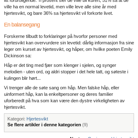
litt foruroligende. Ti prosent sier de ville bli kurert, 51% sa at de
ville ha en normal levetid, men ville leve alle sine år med
hjertesvikt, og bare 36% sa hjertesvikt vil forkorte livet.
En balansegang
Forskerne tilbudt to forklaringer på hvorfor personer med
hjertesvikt kan overvurdere sin levetid: dårlig informasjon fra sine
leger om kurset av hjertesvikt, og håper, om hvilke poeten Emily
Dickinson sa:
Håp er det ting med fjær som klenger i sjelen, og synger
melodien - uten ord, og aldri stopper i det hele tatt, og søteste i
kulingen blir hørt...
Vi trenger alle de søte sang om håp. Men falske håp, eller
uinformert håp, kan la enkeltpersoner og deres familier
uforberedt på hva som kan være den dystre virkeligheten av
hjertesvikt.
Kategori:
Hjertesvikt
Se flere artikler i denne kategorien
(9)