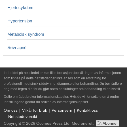
Hjertesykdom
Hypertensjon
Metabolsk syndrom
Søvnapné
Innholdet på nettstedet er kun til informasjonsformål. Ingen av informasjonen
som finnes på dette nettstedet bør ikke anses som en erstatning for
profesjonell medisinsk rådgivning, diagnose eller behandling. Du bør rådføre
deg med legen din før du gjør noen beslutninger om behandling eller livsstil.
Dette området bruker informasjonskapsler. Hvis du vil fortsette uten å endre
innstillingene godtar du bruken av informasjonskapsler.
Om oss
Vilkår for bruk
Personvern
Kontakt oss
Nettstedoversikt
Copyright © 2026 Ocomes Press Ltd. Med enerett
Abonner