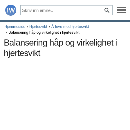
Sykdommer
Hjemmeside
Hjertesvikt
Å leve med hjertesvikt
Balansering håp og virkelighet i hjertesvikt
Symptomer
Balansering håp og virkelighet i
hjertesvikt
Legemidler og kosttilskudd
Sunn livsstil
Alle artikler om hvordan hjertet ditt påvirker din seksualit
Alle artikler om depresjon og erektil dysfunksjon
Alle artikler om erektil dysfunksjon
Alle artikler om relasjoner og erektil dysfunksjon