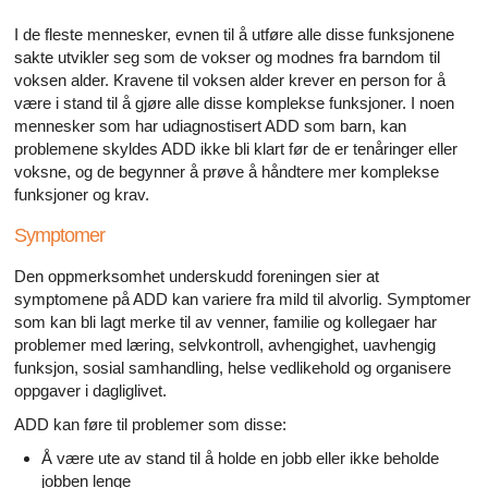
I de fleste mennesker, evnen til å utføre alle disse funksjonene
sakte utvikler seg som de vokser og modnes fra barndom til
voksen alder. Kravene til voksen alder krever en person for å
være i stand til å gjøre alle disse komplekse funksjoner. I noen
mennesker som har udiagnostisert ADD som barn, kan
problemene skyldes ADD ikke bli klart før de er tenåringer eller
voksne, og de begynner å prøve å håndtere mer komplekse
funksjoner og krav.
Symptomer
Den oppmerksomhet underskudd foreningen sier at
symptomene på ADD kan variere fra mild til alvorlig. Symptomer
som kan bli lagt merke til av venner, familie og kollegaer har
problemer med læring, selvkontroll, avhengighet, uavhengig
funksjon, sosial samhandling, helse vedlikehold og organisere
oppgaver i dagliglivet.
ADD kan føre til problemer som disse:
Å være ute av stand til å holde en jobb eller ikke beholde
jobben lenge