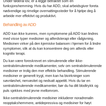
Under føderal lov, er å legge betraktet som en
funksjonshemming. Hvis du har ADD, skal arbeidsgiver foreta
nødvendige og rimelige overnattingssteder for å hjelpe deg å
arbeide mer effektivt og produktivt.
Behandling av ADD
ADD kan ikke kureres, men symptomene på ADD kan lindres
med visse typer medisiner og atferdsterapi eller rådgivning.
Medisinen virker på den kjemiske balansen i hjernen for å lindre
symptomer, slik at du kan konsentrere deg om atferds eller
kognitiv terapi.
Du kan være foreskrevet en stimulerende eller ikke-
sentralstimulerende medikamenter, selv om sentralstimulerende
medisiner er trolig den mer effektiv behandling. Stimulerende
medisiner er generelt trygt, men kan ha bivirkninger som
søvnløshet, nervøsitet og nedsatt appetitt. Hvis du tar en
sentralstimulerende medikamenter, bør du ha ditt blodtrykk og
puls sjekkes med jevne mellomrom.
Ikke-sentralstimulerende medisiner inkluderer noradrenalin
reopptakshemmere, antidepressiva og medisiner for høyt