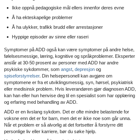
Ikke oppnå pedagogiske mål ellers innenfor deres evne
Å ha ekteskapelige problemer
Å ha ulykker, trafikk brudd eller arrestasjoner
Hyppige episoder av sinne eller raseri
Symptomer på ADD også kan være symptomer på andre helse,
følelsesmessige, læring, kognitive og språkproblemer. Eksperter
anslår at 30-50 prosent av personer med ADD har andre
psykiske sykdommer, som
angst
,
depresjon
og
spiseforstyrrelser
. Din helsepersonell kan avgjøre om
symptomene er fra et utviklingsmessig, syn, hørsel, psykiatrisk
eller medisinsk problem. Hvis leverandøren gjør diagnosen ADD,
kan han eller hun henvise deg til en spesialist som har opplæring
og erfaring med behandling av ADD.
ADD er en livslang sykdom. Det er ofte mindre belastende for
voksne enn det er for barn, men det er ikke noe som går unna.
Når et problem er så alvorlig at det fortsetter å forstyrre ditt
personlige liv eller karriere, bør du søke hjelp.