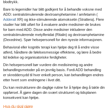
blodtrykk.
Bare to legemidler har blitt godkjent for å behandle voksne med
ADD: sentralstimulerende dextroamphetamine / amfetamin (
Adderall
XR) og ikke-stimulerende atomoksetin (Strattera). Flere
studier har blitt utført for å evaluere andre medisiner-de brukes
for barn med ADD. Disse andre medisiner inkluderer den
sentralstimulerende metylfenidat (Ritalin) og dextroamphetamine
(Dexedrine). Spør helsepersonell for den nyeste informasjonen.
Behavioral eller kognitiv terapi kan hjelpe deg til å endre visse
atferd, håndtere de følelsesmessige effektene, og lære å bedre
tid ledelse og organisatoriske ferdigheter.
Din helsepersonell bør vurdere din medisinering og andre
behandlingsmetoder på en jevnlig basis. Fordi ADD behandling
er skreddersydd til hver enkelt person, kan behandlingen endres
etter hvert som endringene i livet ditt.
Du kan restrukturere din daglige rutine for å hjelpe deg å takle din
oppførsel. Å gjøre dagen din svært strukturert og tidsplanen
konsekvent kan hjelpe.
Hva du skal gjøre