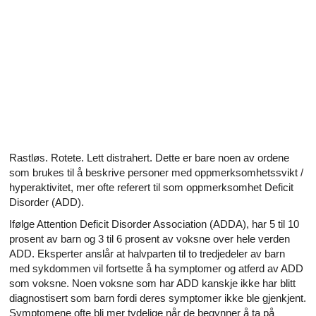
Alle artikler om diabetes og erektil dysfunksjon
Alle artikler om seksuelt overførbare sykdommer (SOS)
Alle artikler om seksuell helse
Alle artikler om diabetes og det endokrine systemet
Alle artikler om mannlige reproduksjonssystemet
Rastløs. Rotete. Lett distrahert. Dette er bare noen av ordene
Alle artikler om Alzheimers sykdom
som brukes til å beskrive personer med oppmerksomhetssvikt /
hyperaktivitet, mer ofte referert til som oppmerksomhet Deficit
Disorder (ADD).
Ifølge Attention Deficit Disorder Association (ADDA), har 5 til 10
prosent av barn og 3 til 6 prosent av voksne over hele verden
ADD. Eksperter anslår at halvparten til to tredjedeler av barn
med sykdommen vil fortsette å ha symptomer og atferd av ADD
som voksne. Noen voksne som har ADD kanskje ikke har blitt
diagnostisert som barn fordi deres symptomer ikke ble gjenkjent.
Symptomene ofte bli mer tydelige når de begynner å ta på