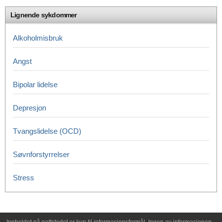
Lignende sykdommer
Alkoholmisbruk
Angst
Bipolar lidelse
Depresjon
Tvangslidelse (OCD)
Søvnforstyrrelser
Stress
Innholdet på nettstedet er kun til informasjonsformål. Ingen av informasjonen