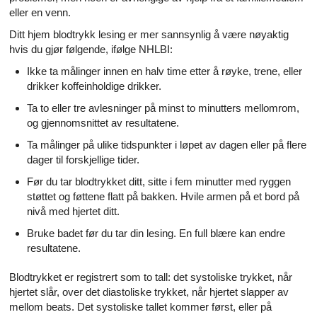
eller en venn.
Ditt hjem blodtrykk lesing er mer sannsynlig å være nøyaktig
hvis du gjør følgende, ifølge NHLBI:
Ikke ta målinger innen en halv time etter å røyke, trene, eller
drikker koffeinholdige drikker.
Ta to eller tre avlesninger på minst to minutters mellomrom,
og gjennomsnittet av resultatene.
Ta målinger på ulike tidspunkter i løpet av dagen eller på flere
dager til forskjellige tider.
Før du tar blodtrykket ditt, sitte i fem minutter med ryggen
støttet og føttene flatt på bakken. Hvile armen på et bord på
nivå med hjertet ditt.
Bruke badet før du tar din lesing. En full blære kan endre
resultatene.
Blodtrykket er registrert som to tall: det systoliske trykket, når
hjertet slår, over det diastoliske trykket, når hjertet slapper av
mellom beats. Det systoliske tallet kommer først, eller på