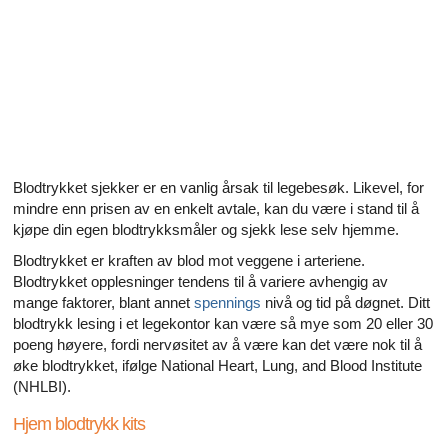
Alle artikler om diabetes og erektil dysfunksjon
Alle artikler om seksuelt overførbare sykdommer (SOS)
Alle artikler om seksuell helse
Alle artikler om diabetes og det endokrine systemet
Alle artikler om mannlige reproduksjonssystemet
Blodtrykket sjekker er en vanlig årsak til legebesøk. Likevel, for
mindre enn prisen av en enkelt avtale, kan du være i stand til å
kjøpe din egen blodtrykksmåler og sjekk lese selv hjemme.
Alle artikler om Alzheimers sykdom
Blodtrykket er kraften av blod mot veggene i arteriene.
Blodtrykket opplesninger tendens til å variere avhengig av
mange faktorer, blant annet
spennings
nivå og tid på døgnet. Ditt
blodtrykk lesing i et legekontor kan være så mye som 20 eller 30
poeng høyere, fordi nervøsitet av å være kan det være nok til å
øke blodtrykket, ifølge National Heart, Lung, and Blood Institute
(NHLBI).
Hjem blodtrykk kits