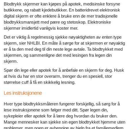
Blodtrykk skjermer kan kjøpes på apotek, medisinske forsyne
butikkene, og rabatt kjedebutikker. En batteridrevet elektronisk
digital skjerm er ofte enklere å bruke enn de mer tradisjonelle
blodtrykksmansjett med pære og stetoskop. Elektroniske
skjermer imidlertid vanligvis koster mer.
Det er viktig å regelmessig sjekke nøyaktigheten av enten type
skjerm, sier NHLBI. En måte å sørge for at skjermen er nøyaktig
er å ta den med deg til din neste lege avtale. Ta blodtrykket med
skjermen, og sammenligne det med lesingen fra legen din
skjerm.
Spør din lege eller apotek for å anbefale en skjerm for deg. Husk
at hvis du har en stor overarm, trenger du en spesiell, stor
størrelse cuff å få en skikkelig lesning.
Les instruksjonene
Hver type blodtrykksmåleren fungerer forskjellig, så sørg for å
lese instruksjonene som følger med ditt. Spør legen din,
sykepleier eller apotek for å lære deg hvordan du bruker den.
Mange mennesker kan sjekke sin egen blodtrykket hjemme uten
problemer, men noen er avhengige av hjelp fra et familiemedlem