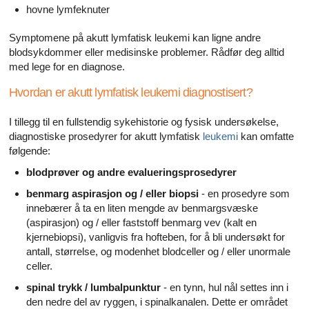
hovne lymfeknuter
Symptomene på akutt lymfatisk leukemi kan ligne andre
blodsykdommer eller medisinske problemer. Rådfør deg alltid
med lege for en diagnose.
Hvordan er akutt lymfatisk leukemi diagnostisert?
I tillegg til en fullstendig sykehistorie og fysisk undersøkelse,
diagnostiske prosedyrer for akutt lymfatisk
leukemi
kan omfatte
følgende:
blodprøver og andre evalueringsprosedyrer
benmarg aspirasjon og / eller biopsi
- en prosedyre som
innebærer å ta en liten mengde av benmargsvæske
(aspirasjon) og / eller faststoff benmarg vev (kalt en
kjernebiopsi), vanligvis fra hofteben, for å bli undersøkt for
antall, størrelse, og modenhet blodceller og / eller unormale
celler.
spinal trykk / lumbalpunktur
- en tynn, hul nål settes inn i
den nedre del av ryggen, i spinalkanalen. Dette er området