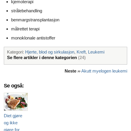
kjemoterapi
strålebehandling
benmargstransplantasjon
målrettet terapi
monoklonale antistoffer
Kategori:
Hjerte, blod og sirkulasjon
,
Kreft
,
Leukemi
Se flere artikler i denne kategorien
(24)
Neste
››
Akutt myelogen leukemi
Se også:
Diet gjøre
og ikke
gjøre for