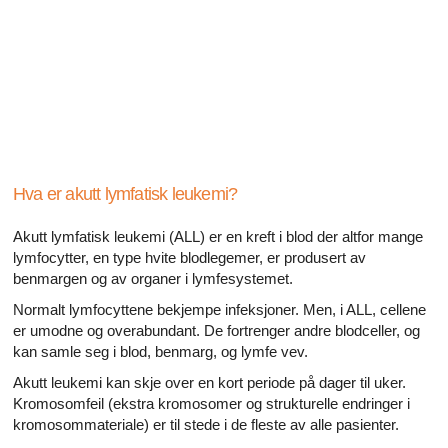
Alle artikler om diabetes og erektil dysfunksjon
Alle artikler om seksuelt overførbare sykdommer (SOS)
Alle artikler om seksuell helse
Alle artikler om diabetes og det endokrine systemet
Alle artikler om mannlige reproduksjonssystemet
Hva er akutt lymfatisk leukemi?
Alle artikler om Alzheimers sykdom
Akutt lymfatisk leukemi (ALL) er en kreft i blod der altfor mange
lymfocytter, en type hvite blodlegemer, er produsert av
benmargen og av organer i lymfesystemet.
Normalt lymfocyttene bekjempe infeksjoner. Men, i ALL, cellene
er umodne og overabundant. De fortrenger andre blodceller, og
kan samle seg i blod, benmarg, og lymfe vev.
Akutt leukemi kan skje over en kort periode på dager til uker.
Kromosomfeil (ekstra kromosomer og strukturelle endringer i
kromosommateriale) er til stede i de fleste av alle pasienter.