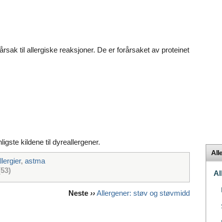
årsak til allergiske reaksjoner. De er forårsaket av proteinet
igste kildene til dyreallergener.
All
llergier
,
astma
(53)
Al
Neste
››
Allergener: støv og støvmidd