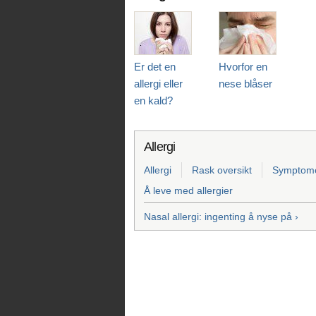
Er det en
Hvorfor en
allergi eller
nese blåser
en kald?
Allergi
Allergi
Rask oversikt
Symptome
Å leve med allergier
Nasal allergi: ingenting å nyse på ›