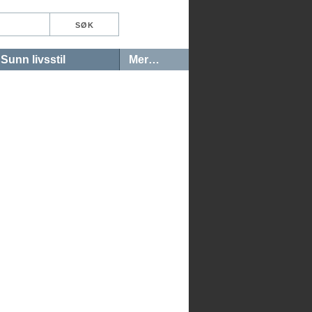
Sunn livsstil
Mer…