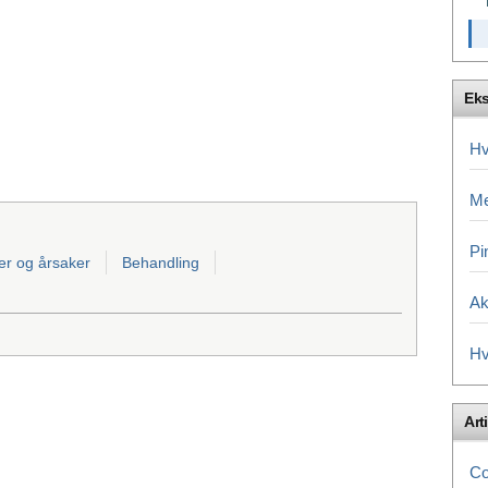
Eks
Hv
Me
Pi
r og årsaker
Behandling
Ak
Hv
Arti
Co