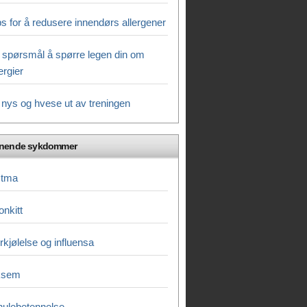
ps for å redusere innendørs allergener
 spørsmål å spørre legen din om
lergier
 nys og hvese ut av treningen
gnende sykdommer
stma
onkitt
rkjølelse og influensa
ksem
hulebetennelse