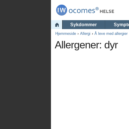
Sykdommer
Sympt
Hjemmeside
Allergi
Å leve med allergier
Allergener: dyr