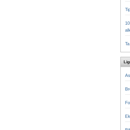
Ti
10
al
Ta
Li
A
Br
Fo
E
Bi